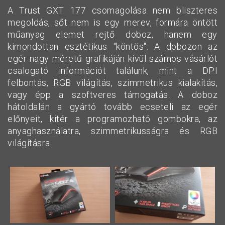
A Trust GXT 177 csomagolása nem bliszteres
megoldás, sőt nem is egy merev, formára öntött
műanyag elemet rejtő doboz, hanem egy
kimondottan esztétikus "köntös". A dobozon az
egér nagy méretű grafikáján kívül számos vásárlót
csalogató információt találunk, mint a DPI
felbontás, RGB világítás, szimmetrikus kialakítás,
vagy épp a szoftveres támogatás. A doboz
hátoldalán a gyártó tovább ecseteli az egér
előnyeit, kitér a programozható gombokra, az
anyaghasználatra, szimmetrikusságra és RGB
világításra.