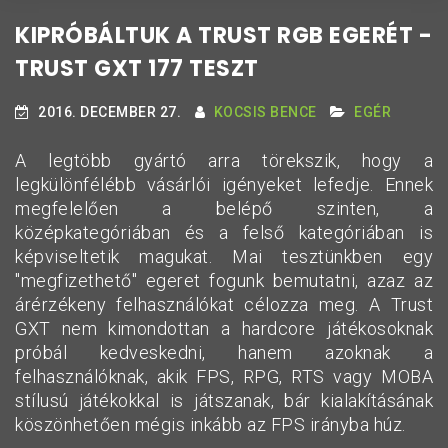
KIPRÓBÁLTUK A TRUST RGB EGERÉT -
TRUST GXT 177 TESZT
2016. DECEMBER 27.
KOCSIS BENCE
EGÉR
A legtöbb gyártó arra törekszik, hogy a
legkülönfélébb vásárlói igényeket lefedje. Ennek
megfelelően a belépő szinten, a
középkategóriában és a felső kategóriában is
képviseltetik magukat. Mai tesztünkben egy
"megfizethető" egeret fogunk bemutatni, azaz az
árérzékeny felhasználókat célozza meg. A Trust
GXT nem kimondottan a hardcore játékosoknak
próbál kedveskedni, hanem azoknak a
felhasználóknak, akik FPS, RPG, RTS vagy MOBA
stílusú játékokkal is játszanak, bár kialakításának
köszönhetően mégis inkább az FPS irányba húz.