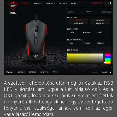
A szoftver feltelepítése után meg is néztük az RGB
LED világítást, ami ugye a két oldalsó csík és a
GXT gaming logó alól szűrődik ki. Amint említettük
a fényerő állítható, így akinek egy visszafogottabb
fényárra van szüksége, annak sem kell az egér
vásárlásáról lemondani.