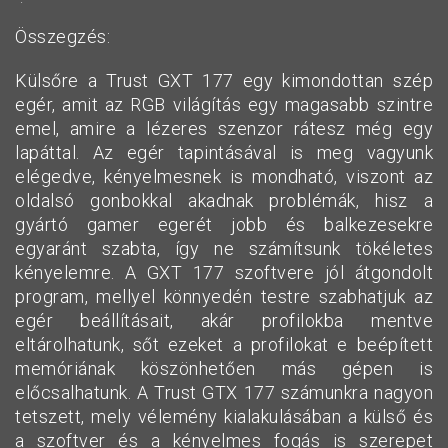
Összegzés:
Külsőre a Trust GXT 177 egy kimondottan szép
egér, amit az RGB világítás egy magasabb szintre
emel, amire a lézeres szenzor rátesz még egy
lapáttal. Az egér tapintásával is meg vagyunk
elégedve, kényelmesnek is mondható, viszont az
oldalsó gonbokkal akadnak problémák, hisz a
gyártó gamer egerét jobb és balkezesekre
egyaránt szabta, így ne számítsunk tökéletes
kényelemre. A GXT 177 szoftvere jól átgondolt
program, mellyel könnyedén testre szabhatjuk az
egér beállításait, akár profilokba mentve
eltárolhatunk, sőt ezeket a profilokat e beépített
memóriának köszönhetően más gépen is
előcsalhatunk. A Trust GTX 177 számunkra nagyon
tetszett, mely vélemény kialakulásában a külső és
a szoftver és a kényelmes fogás is szerepet