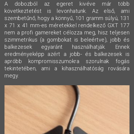
A dobozból az egeret kivéve már több
következtetést is levonhatunk. Az első, ami
szembetűnő, hogy a könnyű, 101 gramm súlyú, 131
x 71 x 41 mm-es méretekkel rendelkező GXT 177
nem a profi gamereket célozza meg, hisz teljesen
szimmetrikus (a gombokat is beleértve), jobb és
balkezesek egyaránt használhatják. Ennek
eredményeképp azért a jobb- és balkezesek is
apróbb kompromisszumokra szorulnak fogás
tekintetében, ami a kihasználhatóság rovására
megy.