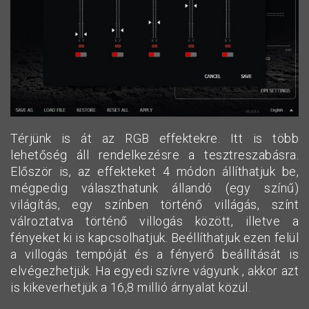
Térjünk is át az RGB effektekre. Itt is több
lehetőség áll rendelkezésre a tesztreszabásra.
Először is, az effekteket 4 módon állíthatjuk be,
mégpedig választhatunk állandó (egy színű)
világítás, egy színben történő villágás, színt
válroztatva történő villogás között, illetve a
fényeket ki is kapcsolhatjuk. Beéllíthatjuk ezen felül
a villogás tempóját és a fényerő beállítását is
elvégezhetjük. Ha egyedi szívre vágyunk , akkor azt
is kikeverhetjük a 16,8 millió árnyalat közül.