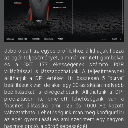
Jobb oldalt az egyes profilokhoz állíthatjuk hozzá
az egér teljesítményét, a mmár említett gombokat
és a GXT 177 ékességének számító RGB
villágítással is játszadozhatunk. A teljesítménynél
állíthatjuk a DPI értékét. Itt összesen 5 "durva"
beállításunk van, de akár egy 30-as skálán mélyebb
beéllításokat is elvégezhetünk. Állíthatunk a DPI
precizitáson is, emellett lehetőségünk van a
frissítés állítására, ami 125 és 1000 Hz között
változtatható. Lehetőségünk man még konfigurálni
az egér gyorsulását és ami szerintem egy nagyon
hasznos opció, a görgő sebességét.