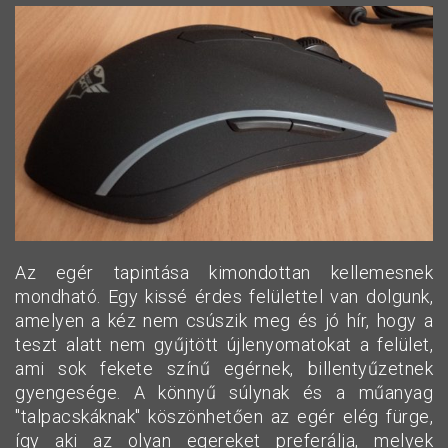
Az egér tapintása kimondottan kellemesnek
mondható. Egy kissé érdes felülettel van dolgunk,
amelyen a kéz nem csúszik meg és jó hír, hogy a
teszt alatt nem gyűjtött újlenyomatokat a felület,
ami sok fekete színű egérnek, billentyűzetnek
gyengesége. A könnyű súlynak és a műanyag
"talpacskáknak" köszönhetően az egér elég fürge,
így aki az olyan egereket preferálja, melyek