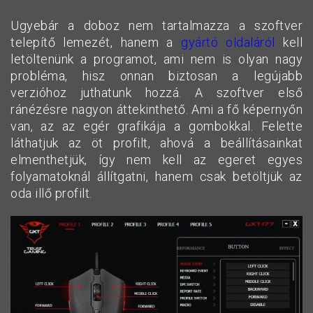
Ugyebár a doboz nem tartalmazza a szoftver
telepítő lemezét, hanem a
gyártó oldaláról
kell
letöltenünk a programot, ami nem is olyan nagy
probléma, hisz onnan biztosan a legújabb
verzióhoz juthatunk hozzá. A szoftver első
ránézésre nagyon áttekinthető. Ami a fő képernyőn
van, az az egér grafikája a gombokkal. Felette
láthatjuk az öt profilt, ahová a beállításainkat
elmenthetjük, így nem kell az egeret egyes
folyamatoknál állítgatni, hanem csak betöltjük az
oda illő profilt.