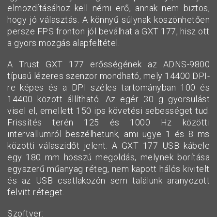
elmozdításához kell némi erő, annak nem biztos,
hogy jó választás. A könnyű súlynak köszönhetően
persze FPS fronton jól beválhat a GXT 177, hisz ott
a gyors mozgás alapfeltétel.
A Trust GXT 177 erősségének az ADNS-9800
típusú lézeres szenzor mondható, mely 14400 DPI-
re képes és a DPI széles tartományban 100 és
14400 között állítható. Az egér 30 g gyorsulást
visel el, emellett 150 ips követési sebességet tud.
Frissítés terén 125 és 1000 Hz közötti
intervallumról beszélhetünk, ami ugye 1 és 8 ms
közötti válaszidőt jelent. A GXT 177 USB kábele
egy 180 mm hosszú megoldás, melynek borítása
egyszerű műanyag réteg, nem kapott hálós kivitelt
és az USB csatlakozón sem találunk aranyozott
felvitt réteget.
Szoftver: