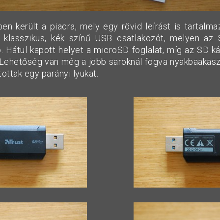
ben került a piacra, mely egy rövid leírást is tartalm
a klasszikus, kék színű USB csatlakozót, melyen az
tó. Hátul kapott helyet a microSD foglalat, míg az SD k
. Lehetőség van még a jobb saroknál fogva nyakbaakasz
ítottak egy parányi lyukat.