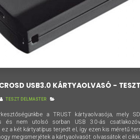
CROSD USB3.0 KÁRTYAOLVASÓ - TESZ
TESZT DELMASTER
rkesztőségünkbe a TRUST kártyaolvasója, mely SD
s és nem utolsó sorban USB 3.0-ás csatlakozóva
 ez a két kártyatípus terjedt el, így ezen kis méretű t
S hogy megismerjétek a kártyaolvasót: olvassátok el cikk