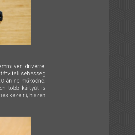
emmilyen driverre.
tátviteli sebesség
2.0-án ne működne.
en több kártyát is
pes kezelni, hiszen