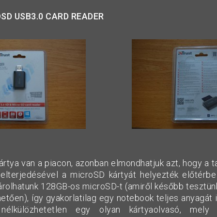
SD USB3.0 CARD READER
rtya van a piacon, azonban elmondhatjuk azt, hogy a ta
elterjedésével a microSD kártyát helyezték előtérb
árolhatunk 128GB-os microSD-t (amiről később tesztünk
tően), így gyakorlatilag egy notebook teljes anyagát is
nélkülözhetetlen egy olyan kártyaolvasó, mely