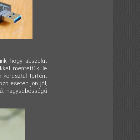
unk, hogy abszolút
kkel mentettük le
 keresztül történt
ozó esetén jön jól,
ékű, nagysebességű