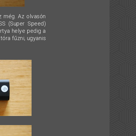
az még. Az olvasón
 SS (Super Speed)
ártya helye pedig a
tóra fűzni, ugyanis