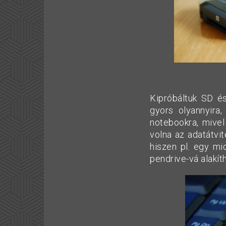
.
Kipróbáltuk SD és
gyors olyannyira
notebookra, mivel
volna az adatátvit
hiszen pl. egy mi
pendrive-vá alakít