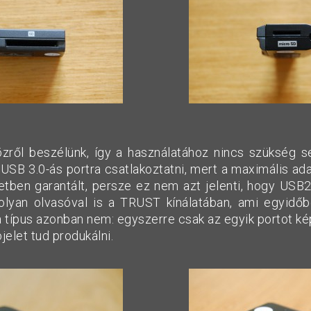
zről beszélünk, így a használatához nincs szükség s
USB 3.0-ás portra csatlakoztatni, mert a maximális ada
tben garantált, persze ez nem azt jelenti, hogy USB
olyan olvasóval is a TRUST kínálatában, ami egyidőb
a típus azonban nem: egyszerre csak az egyik portot ké
elet tud produkálni.