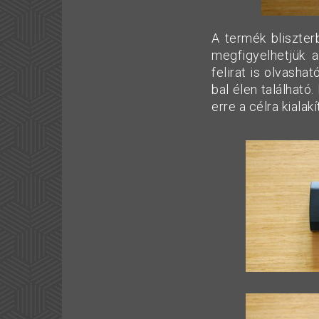
A termék bliszter
megfigyelhetjük 
felirat is olvasha
bal élen található
erre a célra kialak