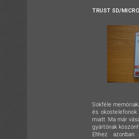
TRUST SD/MICRO
.
Sokféle memóriaká
és okostelefonok 
miatt. Ma már vás
gyártónak köszönhe
Ehhez azonban 