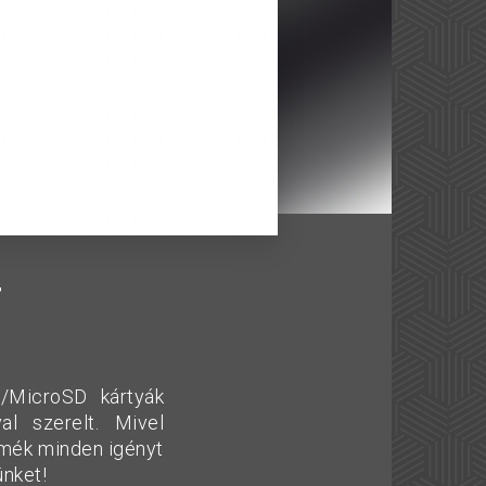
T
/MicroSD kártyák
l szerelt. Mivel
ermék minden igényt
ünket!