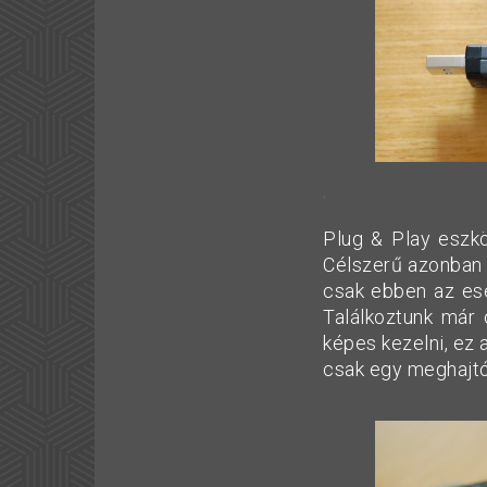
.
Plug & Play eszkö
Célszerű azonban 
csak ebben az ese
Találkoztunk már 
képes kezelni, ez 
csak egy meghajtój