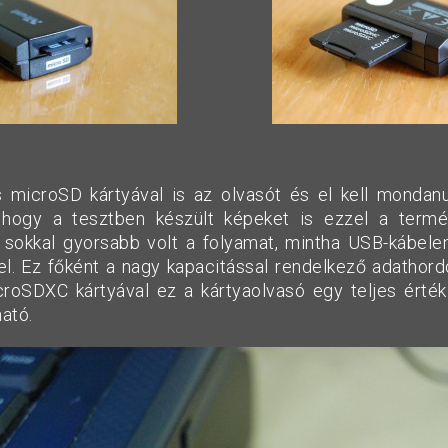
 microSD kártyával is az olvasót és el kell mondan
, hogy a tesztben készült képeket is ezzel a termé
 sokkal gyorsabb volt a folyamat, mintha USB-kábelen
el. Ez főként a nagy kapacitással rendelkező adathord
croSDXC kártyával ez a kártyaolvasó egy teljes ért
ható.