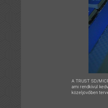
A TRUST SD/MICROS
ami rendkívül ked
közeljövőben terv