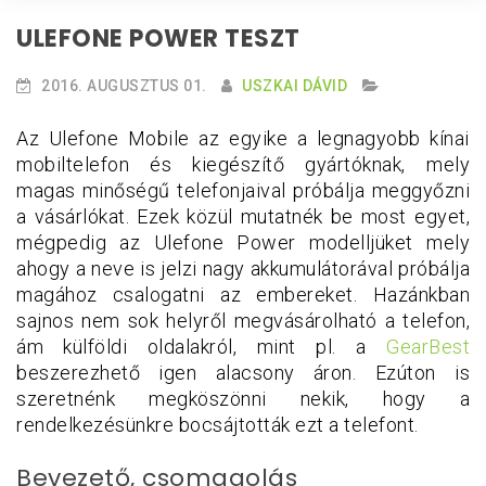
ULEFONE POWER TESZT
2016. AUGUSZTUS 01.
USZKAI DÁVID
Az Ulefone Mobile az egyike a legnagyobb kínai
mobiltelefon és kiegészítő gyártóknak, mely
magas minőségű telefonjaival próbálja meggyőzni
a vásárlókat. Ezek közül mutatnék be most egyet,
mégpedig az Ulefone Power modelljüket mely
ahogy a neve is jelzi nagy akkumulátorával próbálja
magához csalogatni az embereket. Hazánkban
sajnos nem sok helyről megvásárolható a telefon,
ám külföldi oldalakról, mint pl. a
GearBest
beszerezhető igen alacsony áron. Ezúton is
szeretnénk megköszönni nekik, hogy a
rendelkezésünkre bocsájtották ezt a telefont.
Bevezető, csomagolás