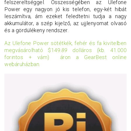
felszereltséggel. Összességében az Ulefone
Power egy nagyon jó kis telefon, egy-két hibát
leszámítva, ám ezeket feledtetni tudja a nagy
akkumulátor, a szép kijelző, az ujjlenyomat olvasó
és a gördülékeny rendszer.
Az Ulefone Power sötétkék, fehér és fa kivitelben
megvásárolható
$149.
89
dolláros (kb. 41.000
forintos + vám)
áron a GearBest online
webáruházban.