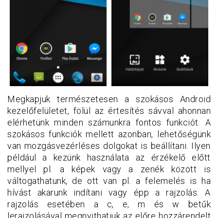
Megkapjuk természetesen a szokásos Android
kezelőfelületet, fölül az értesítés sávval ahonnan
elérhetünk minden számunkra fontos funkciót. A
szokásos funkciók mellett azonban, lehetőségünk
van mozgásvezérléses dolgokat is beállítani. Ilyen
például a kezünk használata az érzékelő előtt
mellyel pl. a képek vagy a zenék között is
váltogathatunk, de ott van pl. a felemelés is ha
hívást akarunk indítani vagy épp a rajzolás. A
rajzolás esetében a c, e, m és w betűk
lerajzolásával megnyithatjuk az előre hozzárendelt