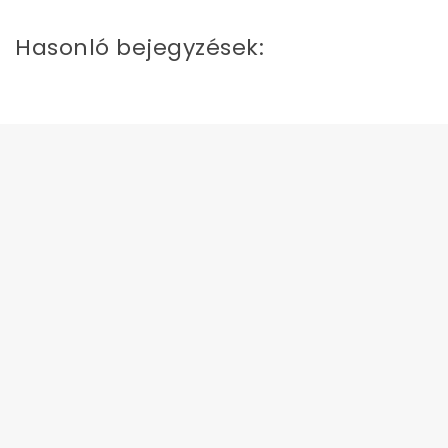
Hasonló bejegyzések:
Mennyit fogyasztanak a
számítógép alkatrészek?