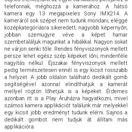
telefonnak, méghozzá a kamerához. A hátsó
kamera egy 13 megapixeles Sony IMX214. A
kameráról sok szépet nem tudunk mondani, eléggé
középkategóriásra sikeredett, nagyobb képernyőn,
jobban szemügyre véve a képet hamar
szembetaláljuk magunkat a hibákkal. Nagyon sokat
ne várjon senki tőle. Rendes fényviszonyok mellett
persze lehet egész szép képeket lőni, mindenféle
nagyítás nélkül. Éjszakai fényviszonyok mellett
pedig természetesen ennél is egy kicsit rosszabb
a helyzet. A jobb oldalon található dedikált gomb
segítségével azonnal elindíthatjuk a kamerát
mellyel rögtön lőhetjük is a képeket. Érdemes
azonban itt is a Play Áruházra hagyatkozni, mivel
számos kamera applikációt találunk már melyekkel
egy kicsit jobb eredményt tudunk elérni. Sajnos a
dedikált gombot nem tudjuk át állítani más
applikációra.