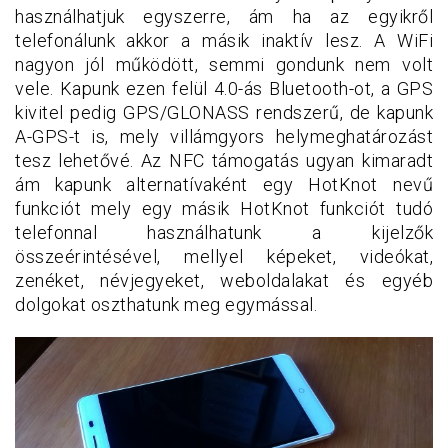
használhatjuk egyszerre, ám ha az egyikről
telefonálunk akkor a másik inaktív lesz. A WiFi
nagyon jól működött, semmi gondunk nem volt
vele. Kapunk ezen felül 4.0-ás Bluetooth-ot, a GPS
kivitel pedig GPS/GLONASS rendszerű, de kapunk
A-GPS-t is, mely villámgyors helymeghatározást
tesz lehetővé. Az NFC támogatás ugyan kimaradt
ám kapunk alternatívaként egy HotKnot nevű
funkciót mely egy másik HotKnot funkciót tudó
telefonnal használhatunk a kijelzők
összeérintésével, mellyel képeket, videókat,
zenéket, névjegyeket, weboldalakat és egyéb
dolgokat oszthatunk meg egymással.