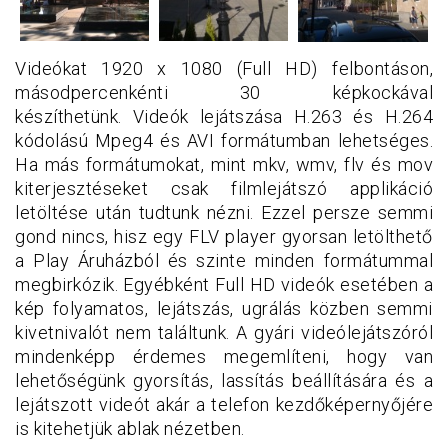
Videókat 1920 x 1080 (Full HD) felbontáson,
másodpercenkénti 30 képkockával
készíthetünk. Videók lejátszása H.263 és H.264
kódolású Mpeg4 és AVI formátumban lehetséges.
Ha más formátumokat, mint mkv, wmv, flv és mov
kiterjesztéseket csak filmlejátszó applikáció
letöltése után tudtunk nézni. Ezzel persze semmi
gond nincs, hisz egy FLV player gyorsan letölthető
a Play Áruházból és szinte minden formátummal
megbirkózik. Egyébként Full HD videók esetében a
kép folyamatos, lejátszás, ugrálás közben semmi
kivetnivalót nem találtunk. A gyári videólejátszóról
mindenképp érdemes megemlíteni, hogy van
lehetőségünk gyorsítás, lassítás beállítására és a
lejátszott videót akár a telefon kezdőképernyőjére
is kitehetjük ablak nézetben.