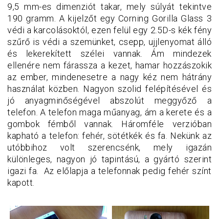
9,5 mm-es dimenziót takar, mely súlyát tekintve
190 gramm. A kijelzőt egy Corning Gorilla Glass 3
védi a karcolásoktól, ezen felül egy 2.5D-s kék fény
szűrő is védi a szemünket, csepp, ujjlenyomat álló
és lekerekített szélei vannak. Ám mindezek
ellenére nem fárassza a kezet, hamar hozzászokik
az ember, mindenesetre a nagy kéz nem hátrány
használat közben. Nagyon szolid felépítésével és
jó anyagminőségével abszolút meggyőző a
telefon. A telefon maga műanyag, ám a kerete és a
gombok fémből vannak. Háromféle verzióban
kapható a telefon: fehér, sötétkék és fa. Nekünk az
utóbbihoz volt szerencsénk, mely igazán
különleges, nagyon jó tapintású, a gyártó szerint
igazi fa. Az előlapja a telefonnak pedig fehér színt
kapott.