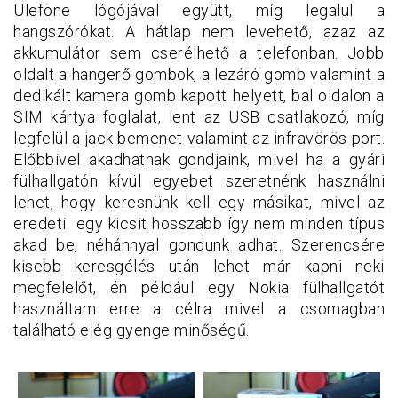
Ulefone lógójával együtt, míg legalul a
hangszórókat. A hátlap nem levehető, azaz az
akkumulátor sem cserélhető a telefonban. Jobb
oldalt a hangerő gombok, a lezáró gomb valamint a
dedikált kamera gomb kapott helyett, bal oldalon a
SIM kártya foglalat, lent az USB csatlakozó, míg
legfelül a jack bemenet valamint az infravörös port.
Előbbivel akadhatnak gondjaink, mivel ha a gyári
fülhallgatón kívül egyebet szeretnénk használni
lehet, hogy keresnünk kell egy másikat, mivel az
eredeti egy kicsit hosszabb így nem minden típus
akad be, néhánnyal gondunk adhat. Szerencsére
kisebb keresgélés után lehet már kapni neki
megfelelőt, én például egy Nokia fülhallgatót
használtam erre a célra mivel a csomagban
található elég gyenge minőségű.