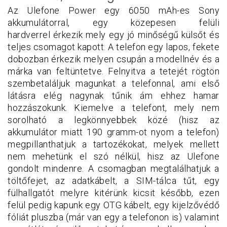
Az Ulefone Power egy 6050 mAh-es Sony
akkumulátorral, egy közepesen felüli
hardverrel érkezik mely egy jó minőségű külsőt és
teljes csomagot kapott. A telefon egy lapos, fekete
dobozban érkezik melyen csupán a modellnév és a
márka van feltüntetve. Felnyitva a tetejét rögtön
szembetaláljuk magunkat a telefonnal, ami első
látásra elég nagynak tűnik ám ehhez hamar
hozzászokunk. Kiemelve a telefont, mely nem
sorolható a legkönnyebbek közé (hisz az
akkumulátor miatt 190 gramm-ot nyom a telefon)
megpillanthatjuk a tartozékokat, melyek mellett
nem mehetünk el szó nélkül, hisz az Ulefone
gondolt mindenre. A csomagban megtalálhatjuk a
töltőfejet, az adatkábelt, a SIM-tálca tűt, egy
fülhallgatót melyre kitérünk kicsit később, ezen
felül pedig kapunk egy OTG kábelt, egy kijelzővédő
fóliát pluszba (már van egy a telefonon is) valamint