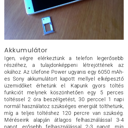
Akkumulátor
Igen, végre elérkeztünk a telefon legerősebb
részéhez, a tulajdonképpeni létrejöttének az
okához. Az Ulefone Power ugyanis egy 6050 mAh-
es Sony akkumulátort kapott mellyel elképesztő
üzemidőket érhetünk el. Kapunk gyors töltés
funkciót melynek köszönhetően egy 5 perces
töltéssel 2 óra beszélgetést, 30 perccel 1 napi
normál használatoz szükséges energiát tölthetünk,
míg a teljes töltéshez 120 percre van szükség.
Méréseink alapján átlagos felhasználással 3-4
napot, erősebb felhasználással 2-3 napot, míg