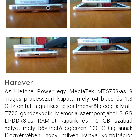
Hardver
Az Ulefone Power egy MediaTek MT6753-as 8
magos processzort kapott, mely 64 bites és 1.3
GHz-en fut, a grafikus teljesítményről pedig a Mali-
T720 gondoskodik. Memória szempontjából 3 GB
LPDDR3-as RAM-ot kapunk és 16 GB szabad
helyet mely bővíthető egészen 128 GB-ig annak
függvényében, hogy milyen kártya kombinációt