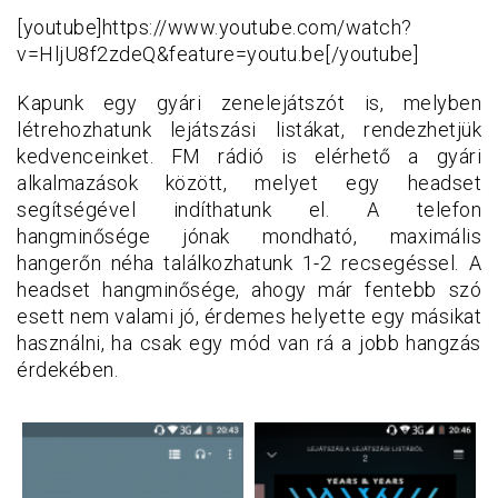
[youtube]https://www.youtube.com/watch?
v=HljU8f2zdeQ&feature=youtu.be[/youtube]
Kapunk egy gyári zenelejátszót is, melyben
létrehozhatunk lejátszási listákat, rendezhetjük
kedvenceinket. FM rádió is elérhető a gyári
alkalmazások között, melyet egy headset
segítségével indíthatunk el. A telefon
hangminősége jónak mondható, maximális
hangerőn néha találkozhatunk 1-2 recsegéssel. A
headset hangminősége, ahogy már fentebb szó
esett nem valami jó, érdemes helyette egy másikat
használni, ha csak egy mód van rá a jobb hangzás
érdekében.