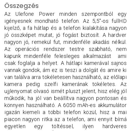
Összegzés
Az Ulefone Power minden szempontból egy
igényesnek mondható telefon. Az 5,5"-os fullHD
kijelző, a fa hátlap és a telefon kialakítása nagyon
jó összképet mutat, jó fogást biztosít. A hardver
nagyon jó, remekül fut, mindenféle akadás nélkül.
Az operációs rendszer testre szabható, nem
kapunk mindenféle felesleges alkalmazást ami
csak foglalja a helyet. A hátlapi kamerával sajnos
vannak gondok, ám ez is teszi a dolgát és amire ki
van találva arra tökéletesen használható, az előlapi
kamera pedig szelfi kamerának tökéletes. Az
ujjlenyomat olvasó ismét pluszt jelent, hisz elég jól
működik, ha jól van beállítva nagyon pontosan és
könnyen használható. A 6050 mAh-es akkumulátor
igazán kiemeli a többi telefon közül, hisz a mai
piacon nagyon ritka az a telefon, ami ennyit bírná
egyetlen egy töltéssel, ilyen hardveres