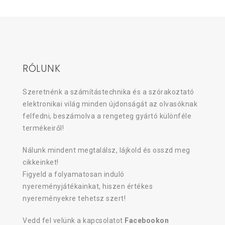
RÓLUNK
Szeretnénk a számítástechnika és a szórakoztató
elektronikai világ minden újdonságát az olvasóknak
felfedni, beszámolva a rengeteg gyártó különféle
termékeiről!
Nálunk mindent megtalálsz, lájkold és osszd meg
cikkeinket!
Figyeld a folyamatosan induló
nyereményjátékainkat, hiszen értékes
nyereményekre tehetsz szert!
Vedd fel velünk a kapcsolatot
Facebookon