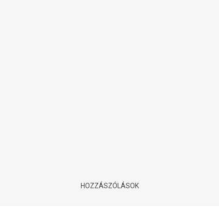
Videókártya TOP 100
ranglista
12 éve
| Tovább olvasom
HOZZÁSZÓLÁSOK