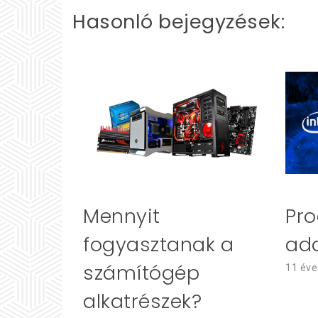
Hasonló bejegyzések:
Pro
Mennyit
ad
fogyasztanak a
számítógép
11 éve
alkatrészek?