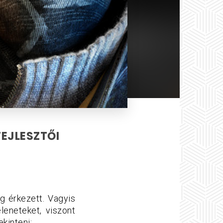
EJLESZTŐI
g érkezett.
Vagyis
leneteket, viszont
kinteni: