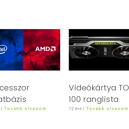
cesszor
Videókártya T
atbázis
100 ranglista
| Tovább olvasom
12 éve
| Tovább olvasom