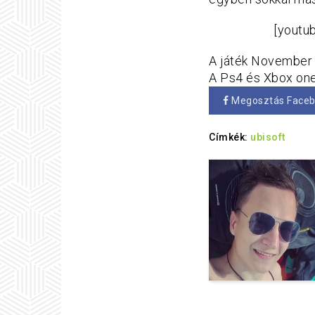
[youtu
A játék November 2
A Ps4 és Xbox one
Megosztás Face
Címkék:
ubisoft