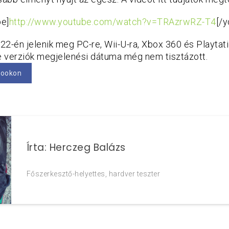
be]
http://www.youtube.com/watch?v=TRAzrwRZ-T4
[/y
2-én jelenik meg PC-re, Wii-U-ra, Xbox 360 és Playtat
 verziók megjelenési dátuma még nem tisztázott.
bookon
Írta: Herczeg Balázs
Főszerkesztő-helyettes, hardver teszter