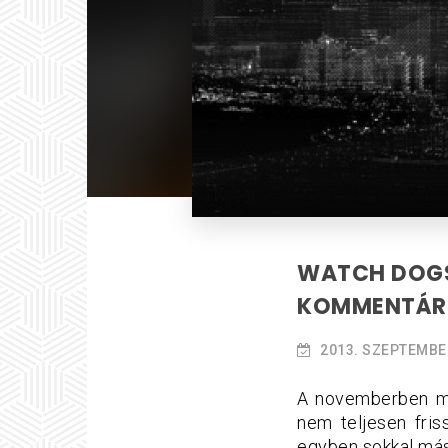
WATCH DOGS 
KOMMENTÁR
2013. SZEPTEMBE
A novemberben me
nem teljesen fris
egyben sokkal mása