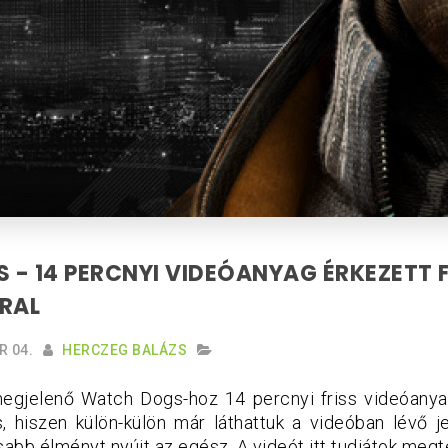
- 14 PERCNYI VIDEÓANYAG ÉRKEZETT F
RAL
R 04.
HERCZEG BALÁZS
gjelenő Watch Dogs-hoz 14 percnyi friss videóanya
s, hiszen külön-külön már láthattuk a videóban lévő je
bb élményt nyújt az egész. A videót itt tudjátok megte