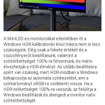
A MiniLED-es monitorokkal ellentétben itt a
Windows HDR-kalibrátorán kívül másra nem is lesz
szükségünk. Elég csak a fekete értékét és a
csúcsfényerőt beállítanunk, valamint a
színtelítettséget 100%-ra felvennünk, és máris
élvezhetjük a HDR-élményt. Az utóbbi beállításra
azért van szükség, mert HDR-módban a Windows
bekapcsolja az automata színkezelést, ami a
színtartományt sRGB-re csökkenti vissza. Ha a
HDR-telítettséget 100%-ra vesszük, az felülírja a
Windows beállítását és átengedi a monitor natív
színtelítettségét.