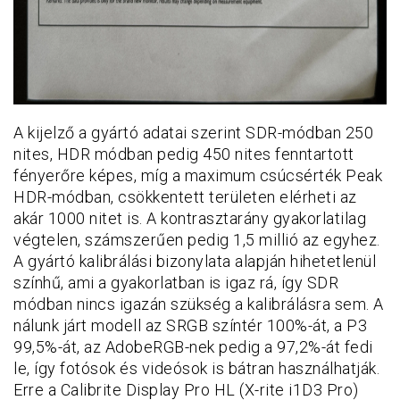
A kijelző a gyártó adatai szerint SDR-módban 250
nites, HDR módban pedig 450 nites fenntartott
fényerőre képes, míg a maximum csúcsérték Peak
HDR-módban, csökkentett területen elérheti az
akár 1000 nitet is. A kontrasztarány gyakorlatilag
végtelen, számszerűen pedig 1,5 millió az egyhez.
A gyártó kalibrálási bizonylata alapján hihetetlenül
színhű, ami a gyakorlatban is igaz rá, így SDR
módban nincs igazán szükség a kalibrálásra sem. A
nálunk járt modell az SRGB színtér 100%-át, a P3
99,5%-át, az AdobeRGB-nek pedig a 97,2%-át fedi
le, így fotósok és videósok is bátran használhatják.
Erre a Calibrite Display Pro HL (X-rite i1D3 Pro)