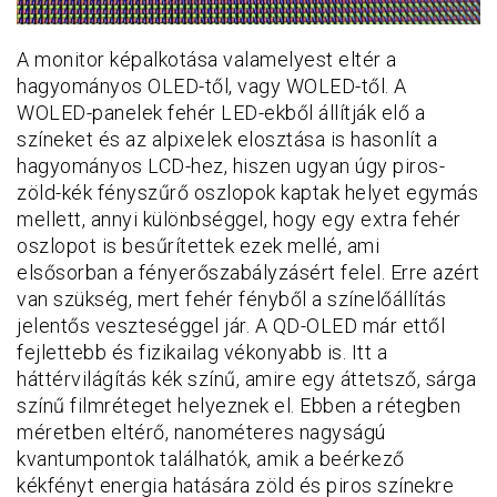
A monitor képalkotása valamelyest eltér a
hagyományos OLED-től, vagy WOLED-től. A
WOLED-panelek fehér LED-ekből állítják elő a
színeket és az alpixelek elosztása is hasonlít a
hagyományos LCD-hez, hiszen ugyan úgy piros-
zöld-kék fényszűrő oszlopok kaptak helyet egymás
mellett, annyi különbséggel, hogy egy extra fehér
oszlopot is besűrítettek ezek mellé, ami
elsősorban a fényerőszabályzásért felel. Erre azért
van szükség, mert fehér fényből a színelőállítás
jelentős veszteséggel jár. A QD-OLED már ettől
fejlettebb és fizikailag vékonyabb is. Itt a
háttérvilágítás kék színű, amire egy áttetsző, sárga
színű filmréteget helyeznek el. Ebben a rétegben
méretben eltérő, nanométeres nagyságú
kvantumpontok találhatók, amik a beérkező
kékfényt energia hatására zöld és piros színekre