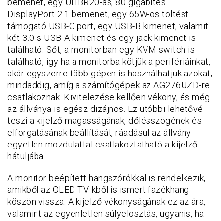
bemenet, egy UHBR20-as, 80 gigabites
DisplayPort 2.1 bemenet, egy 65W-os töltést
támogató USB-C port, egy USB-B kimenet, valamit
két 3.0-s USB-A kimenet és egy jack kimenet is
található. Sőt, a monitorban egy KVM switch is
található, így ha a monitorba kötjük a perifériáinkat,
akár egyszerre több gépen is használhatjuk azokat,
mindaddig, amíg a számítógépek az AG276UZD-re
csatlakoznak. Kivitelezése kellően vékony, és még
az állványa is egész dizájnos. Ez utóbbi lehetővé
teszi a kijelző magasságának, dőlésszögének és
elforgatásának beállítását, ráadásul az állvány
egyetlen mozdulattal csatlakoztatható a kijelző
hátuljába.
A monitor beépített hangszórókkal is rendelkezik,
amikből az OLED TV-kből is ismert fazékhang
köszön vissza. A kijelző vékonyságának ez az ára,
valamint az egyenletlen súlyelosztás, ugyanis, ha