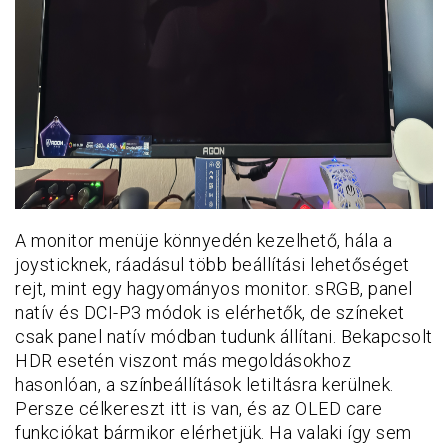
A monitor menüje könnyedén kezelhető, hála a
joysticknek, ráadásul több beállítási lehetőséget
rejt, mint egy hagyományos monitor. sRGB, panel
natív és DCI-P3 módok is elérhetők, de színeket
csak panel natív módban tudunk állítani. Bekapcsolt
HDR esetén viszont más megoldásokhoz
hasonlóan, a színbeállítások letiltásra kerülnek.
Persze célkereszt itt is van, és az OLED care
funkciókat bármikor elérhetjük. Ha valaki így sem