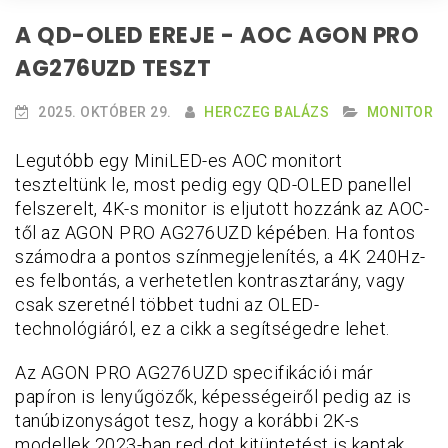
A QD-OLED EREJE - AOC AGON PRO
AG276UZD TESZT
2025. OKTÓBER 29.
HERCZEG BALÁZS
MONITOR
Legutóbb egy MiniLED-es AOC monitort
teszteltünk le, most pedig egy QD-OLED panellel
felszerelt, 4K-s monitor is eljutott hozzánk az AOC-
től az AGON PRO AG276UZD képében. Ha fontos
számodra a pontos színmegjelenítés, a 4K 240Hz-
es felbontás, a verhetetlen kontrasztarány, vagy
csak szeretnél többet tudni az OLED-
technológiáról, ez a cikk a segítségedre lehet.
Az AGON PRO AG276UZD specifikációi már
papíron is lenyűgözők, képességeiről pedig az is
tanúbizonyságot tesz, hogy a korábbi 2K-s
modellek 2023-ban red dot kitüntetést is kaptak.