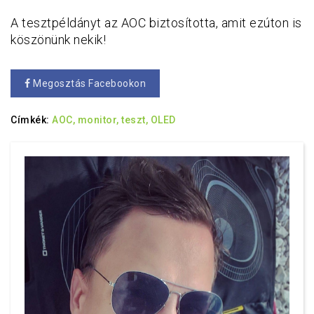
A tesztpéldányt az AOC biztosította, amit ezúton is
köszönünk nekik!
Megosztás Facebookon
Címkék:
AOC,
monitor,
teszt,
OLED