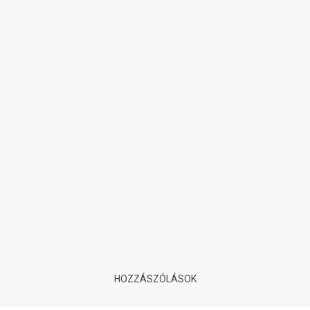
TN , VA és IPS – Monitor
panelek összehasonlítása
7 éve
| Tovább olvasom
HOZZÁSZÓLÁSOK