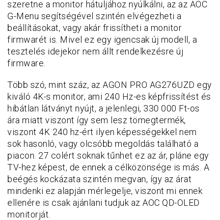
szeretne a monitor hátuljához nyúlkálni, az az AOC
G-Menu segítségével szintén elvégezheti a
beállításokat, vagy akár frissítheti a monitor
firmwarét is. Mivel ez egy igencsak új modell, a
tesztelés idejekor nem állt rendelkezésre új
firmware.
Több szó, mint száz, az AGON PRO AG276UZD egy
kiváló 4K-s monitor, ami 240 Hz-es képfrissítést és
hibátlan látványt nyújt, a jelenlegi, 330 000 Ft-os
ára miatt viszont így sem lesz tömegtermék,
viszont 4K 240 hz-ért ilyen képességekkel nem
sok hasonló, vagy olcsóbb megoldás található a
piacon. 27 colért soknak tűnhet ez az ár, pláne egy
TV-hez képest, de ennek a célközönsége is más. A
beégés kockázata szintén megvan, így az árat
mindenki ez alapján mérlegelje, viszont mi ennek
ellenére is csak ajánlani tudjuk az AOC QD-OLED
monitorját.