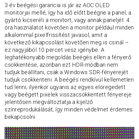
3 év beégési garancia is jár az AOC OLED
monitorjai mellé, így ha idő előtt beégne a panel, a
gyártó kicseréli a monitort, vagy annak paneljét. 4
óra használatot követően a monitor például minden
alkalommal pixelfrissítést javasol, amit a
következő kikapcsolást követően meg is csinál –
ez nagyjából 10 percet vesz igénybe. A
leghatékonyabb megoldás beégés ellen a fényerő
csökkentése, azonban ezt HDR-módban nem
tudjuk beállítani, csak a Windows SDR-fényerejét
tudjuk csökkenteni. A beégés rendkívül kellemetlen
tud lenni, ilyenkor ugyanis az egyes elöregedett
vagy beégett pixelek visszacsökkentett fényereje
jelentősen megváltoztatja a kijelző
színreprodukálását, így minden védelmet érdemes
bekapcsolni.