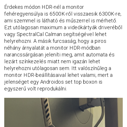
Érdekes módon HDR-nél a monitor
fehéregyensúlya is 6500K-ről visszaesik 6300K-re,
ami szemmel is látható és műszerrel is mérhető.
Ezt utólagosan maximum a videókártyák driveréből
vagy SpectralCal Calman segítségével lehet
helyrehozni. A másik furcsaság, hogy a piros
néhány árnyalatát a monitor HDR-módban
narancssárgásan jeleníti meg, amit automata és
lezárt színkezelés miatt nem igazán lehet
helyrehozni utólagosan sem. Itt valószínűleg a
monitor HDR-beállításaival lehet valami, mert a
jelenséget egy Androidos set top boxon is
egyszerű volt reprodukálni.