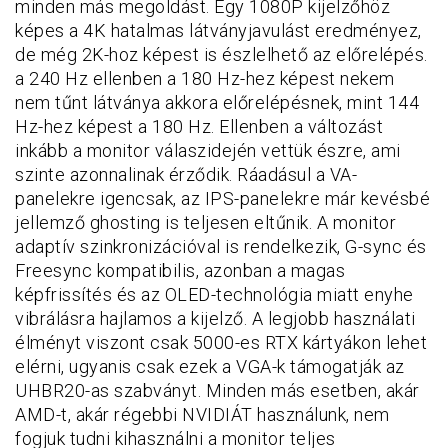
minden más megoldást. Egy 1080P kijelzőhöz
képes a 4K hatalmas látványjavulást eredményez,
de még 2K-hoz képest is észlelhető az előrelépés.
a 240 Hz ellenben a 180 Hz-hez képest nekem
nem tűnt látványa akkora előrelépésnek, mint 144
Hz-hez képest a 180 Hz. Ellenben a változást
inkább a monitor válaszidején vettük észre, ami
szinte azonnalinak érződik. Ráadásul a VA-
panelekre igencsak, az IPS-panelekre már kevésbé
jellemző ghosting is teljesen eltűnik. A monitor
adaptív szinkronizációval is rendelkezik, G-sync és
Freesync kompatibilis, azonban a magas
képfrissítés és az OLED-technológia miatt enyhe
vibrálásra hajlamos a kijelző. A legjobb használati
élményt viszont csak 5000-es RTX kártyákon lehet
elérni, ugyanis csak ezek a VGA-k támogatják az
UHBR20-as szabványt. Minden más esetben, akár
AMD-t, akár régebbi NVIDIÁT használunk, nem
fogjuk tudni kihasználni a monitor teljes