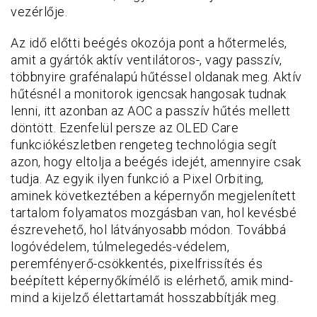
vezérlője.
Az idő előtti beégés okozója pont a hőtermelés,
amit a gyártók aktív ventilátoros-, vagy passzív,
többnyire grafénalapú hűtéssel oldanak meg. Aktív
hűtésnél a monitorok igencsak hangosak tudnak
lenni, itt azonban az AOC a passzív hűtés mellett
döntött. Ezenfelül persze az OLED Care
funkciókészletben rengeteg technológia segít
azon, hogy eltolja a beégés idejét, amennyire csak
tudja. Az egyik ilyen funkció a Pixel Orbiting,
aminek következtében a képernyőn megjelenített
tartalom folyamatos mozgásban van, hol kevésbé
észrevehető, hol látványosabb módon. Továbbá
logóvédelem, túlmelegedés-védelem,
peremfényerő-csökkentés, pixelfrissítés és
beépített képernyőkímélő is elérhető, amik mind-
mind a kijelző élettartamát hosszabbítják meg.