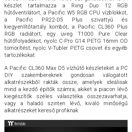
készlet tartalmazza a Riing Duo 12 RGB
hűtőventilátort, a Pacific W5 RGB CPU vízblokkot,
a Pacific PR22-D5 Plus szivattyú és
kiegyenlítőtartály kombót, a Pacific CL360 Plus
RGB radiátort, egy üveg T1000 Pure Clear
hűtőfolyadékot, nyolc C-Pro G14 PETG 16mm OD
tömörítést, nyolc V-Tubler PETG csövet és egyéb
tartozékokat.
A Pacific CL360 Max D5 vízhűtő készleteket a PC
DIY szakembereknek gondosan válogatott
alkatrészekből rakták össze, amelyek ideálisak
mind a kezdő építők számra, akiket a piacon lévő
kiegészítők széles választéka összezavarhatja,
vagy a haladó szinten lévő, kiváló minőségű
alkatrészeket kereső profiknak.