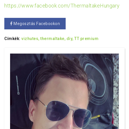
https://www.facebook.com/ThermaltakeHungary
Megosztás Facebookon
Címkék:
vizhutes,
thermaltake,
diy,
TT premium