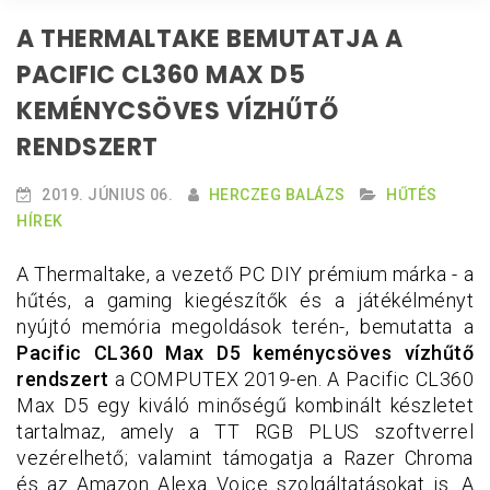
A THERMALTAKE BEMUTATJA A
PACIFIC CL360 MAX D5
KEMÉNYCSÖVES VÍZHŰTŐ
RENDSZERT
2019. JÚNIUS 06.
HERCZEG BALÁZS
HŰTÉS
HÍREK
A Thermaltake, a vezető PC DIY prémium márka - a
hűtés, a gaming kiegészítők és a játékélményt
nyújtó memória megoldások terén-, bemutatta a
Pacific CL360 Max D5
keménycsöves vízhűtő
rendszert
a COMPUTEX 2019-en. A Pacific CL360
Max D5 egy kiváló minőségű kombinált készletet
tartalmaz, amely a TT RGB PLUS szoftverrel
vezérelhető; valamint támogatja a Razer Chroma
és az Amazon Alexa Voice szolgáltatásokat is. A