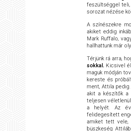
feszültséggel tel
sorozat nézése kö
A színészekre mo
akiket eddig inká
Mark Ruffalo, vag
hallhattunk már ol
Térjünk rá arra, h
sokkal.
Kicsivel é
maguk módján tová
kereste és próbál
ment, Attila pedig
akit a készítők 
teljesen véletlen
a helyét. Az év
felidegesített en
amiket tett vele,
büszkeség Attilá