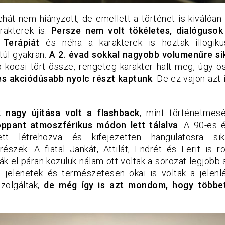
hát nem hiányzott, de emellett a történet is kiválóan
rakterek is.
Persze nem volt tökéletes, dialóguso
 Terápiát
és néha a karakterek is hoztak illogiku
túl gyakran.
A 2. évad sokkal nagyobb volumenűre si
b kocsi tört össze, rengeteg karakter halt meg, úgy
és akciódúsabb nyolc részt kaptunk
. De ez vajon azt 
 nagy újítása volt a flashback
, mint történetmes
oppant atmoszférikus módon lett tálalva
. A 90-es 
lett létrehozva és kifejezetten hangulatosra s
észek. A fiatal Jankát, Attilát, Endrét és Ferit is 
ák el páran közülük nálam ott voltak a sorozat legjobb al
 jelenetek és természetesen okai is voltak a jelen
zolgáltak,
de még így is azt mondom, hogy többet 