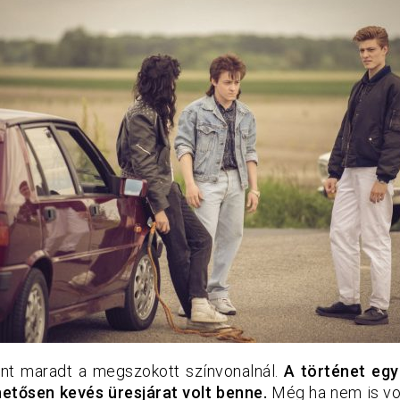
nt maradt a megszokott színvonalnál.
A történet egy 
hetősen kevés üresjárat volt benne.
Még ha nem is vo