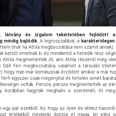
k,
látvány és izgalom tekintetében fejlődött 
 mindig bajlódik.
A legrosszabbat, a
karakteridegen
ettem (már ha Attila megbocsátása nem számít annak)
sak kettőt emelnék ki és mindkettő a hetedik rész végé
s Attila megmentették őt, ami Attila részéről még oké
Gáll Feri megbocsátása, valamint a társulás ötleté
jött, hogy már-már komikusnak érződött amikor a már hú
férfi egyszer csak megenyhül és hirtelen ismét barátai
ellenségei voltak. Persze, persze megmentették az élet
ogy korábban hagyták meghalni a szerelmét, őt me
 egy pár ezekből. Az, hogy az ilyen és ehhez hasonló
zat értékéből mindenki döntse el maga, én elég 