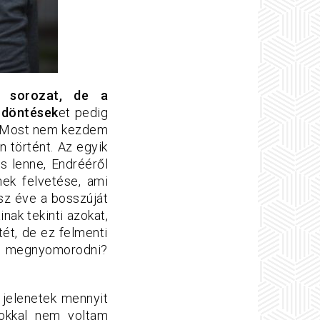
a sorozat, de a
 döntések
et pedig
. Most nem kezdem
n történt. Az egyik
s lenne, Endrééről
nek felvetése, ami
sz éve a bosszúját
nak tekinti azokat,
ét, de ez felmenti
g megnyomorodni?
 jelenetek mennyit
sokkal nem voltam