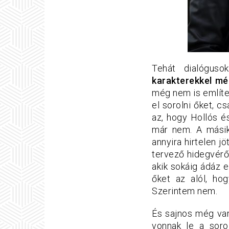
Tehát dialóguso
karakterekkel még
még nem is említ
el sorolni őket, c
az, hogy Hollós é
már nem. A másik 
annyira hirtelen 
tervező hidegvérő 
akik sokáig ádáz 
őket az alól, h
Szerintem nem.
És sajnos még van
vonnak le a soro