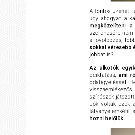
A fontos üzenet te
úgy ahogyan a ka
megközelíteni a
szerencsére nem 
a lövöldözés, töb
sokkal véresebb 
jobbat is?
Az alkotók egyik
beiktatása,
ami r
odafigyeléssel 
visszaemlékezős r
színészek játszott
Jók voltak ezek a
látványelemként s
hozni belőlük.