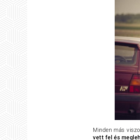
Minden más viszo
vett fel és megle