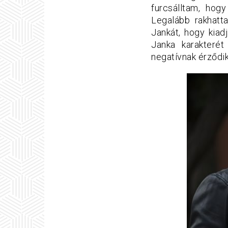
furcsálltam, hog
Legalább rakhatta
Jankát, hogy kiad
Janka karakterét
negatívnak érződik