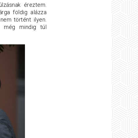
úlzásnak éreztem.
árga földig alázza
nem történt ilyen.
ol még mindig túl