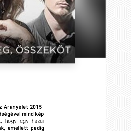
 Aranyélet 2015-
őségével mind kép
t, hogy egy hazai
k, emellett pedig