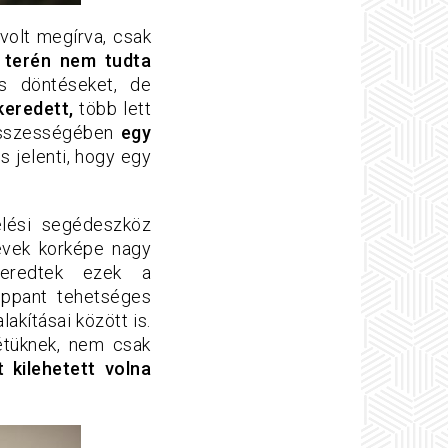
 volt megírva, csak
k terén nem tudta
s döntéseket, de
keredett,
több lett
 összességében
egy
is jelenti, hogy egy
élési segédeszköz
évek korképe nagy
ikeredtek ezek a
roppant tehetséges
akításai között is.
létüknek, nem csak
kilehetett volna