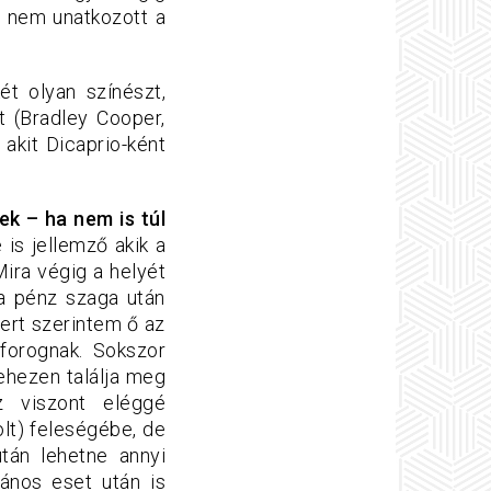
e nem unatkozott a
t olyan színészt,
t (Bradley Cooper,
akit Dicaprio-ként
ek – ha nem is túl
is jellemző akik a
ira végig a helyét
 a pénz szaga után
mert szerintem ő az
forognak. Sokszor
ehezen találja meg
z viszont eléggé
lt) feleségébe, de
után lehetne annyi
ános eset után is