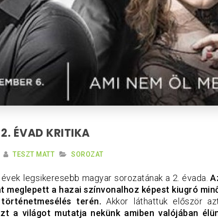
2. ÉVAD KRITIKA
TESZT MATT
SOROZAT
i évek legsikeresebb magyar sorozatának a 2. évada.
Az
t meglepett a hazai színvonalhoz képest kiugró min
 történetmesélés terén.
Akkor láthattuk először az
azt a világot mutatja nekünk amiben valójában élün