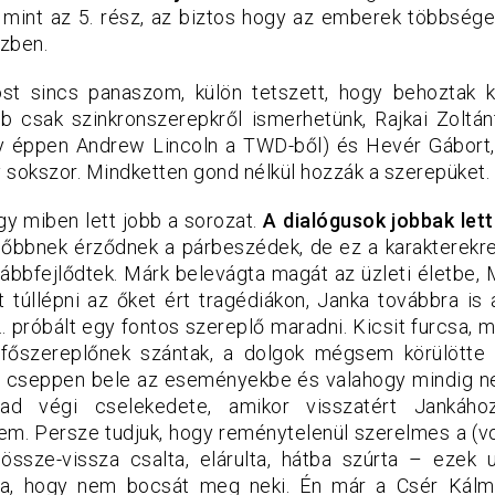
i, mint az 5. rész, az biztos hogy az emberek többség
zben.
st sincs panaszom, külön tetszett, hogy behoztak ké
bb csak szinkronszerepkről ismerhetünk, Rajkai Zoltán
y éppen Andrew Lincoln a TWD-ből) és Hevér Gábort, 
y sokszor. Mindketten gond nélkül hozzák a szerepüket.
ogy miben lett jobb a sorozat.
A dialógusok jobbak lett
lőbbnek érződnek a párbeszédek, de ez a karakterekre 
bbfejlődtek. Márk belevágta magát az üzleti életbe, M
t túllépni az őket ért tragédiákon, Janka továbbra is
… próbált egy fontos szereplő maradni. Kicsit furcsa, 
a főszereplőnek szántak, a dolgok mégsem körülötte 
ül cseppen bele az eseményekbe és valahogy mindig n
ad végi cselekedete, amikor visszatért Jankáho
gem. Persze tudjuk, hogy reménytelenül szerelmes a (vo
 össze-vissza csalta, elárulta, hátba szúrta – ezek 
ba, hogy nem bocsát meg neki. Én már a Csér Kálm