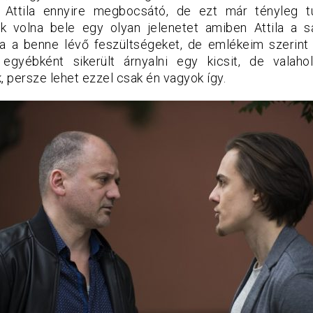
y Attila ennyire megbocsátó, de ezt már tényleg t
k volna bele egy olyan jelenetet amiben Attila a s
ja a benne lévő feszültségeket, de emlékeim szerint 
 egyébként sikerült árnyalni egy kicsit, de valah
, persze lehet ezzel csak én vagyok így.