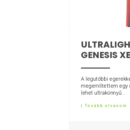
ULTRALIGH
GENESIS X
A legutóbbi egerekk
megemlítettem egy m
lehet ultrakönnyű...
| Tovább olvasom