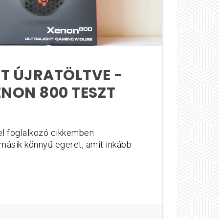
T ÚJRATÖLTVE -
ENON 800 TESZT
el foglalkozó cikkemben
ásik könnyű egeret, amit inkább