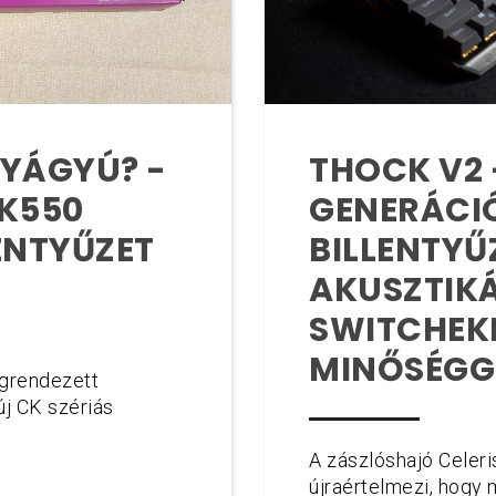
THOCK V2
YÁGYÚ? -
GENERÁCI
K550
BILLENTYŰ
ENTYŰZET
AKUSZTIK
SWITCHEKK
MINŐSÉGG
egrendezett
j CK szériás
A zászlóshajó Celer
újraértelmezi, hogy 