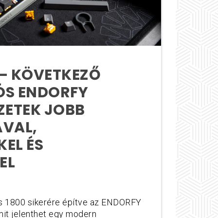
 – KÖVETKEZŐ
ÓS ENDORFY
ZETEK JOBB
ÁVAL,
EL ÉS
EL
is 1800 sikerére építve az ENDORFY
mit jelenthet egy modern