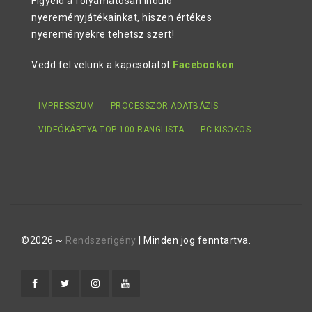
Figyeld a folyamatosan induló
nyereményjátékainkat, hiszen értékes
nyereményekre tehetsz szert!
Vedd fel velünk a kapcsolatot
Facebookon
IMPRESSZUM
PROCESSZOR ADATBÁZIS
VIDEÓKÁRTYA TOP 100 RANGLISTA
PC KISOKOS
©2026 ~
Rendszerigény
| Minden jog fenntartva.