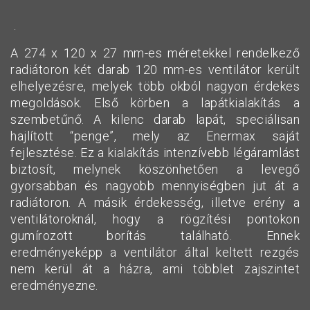
.
A 274 x 120 x 27 mm-es méretekkel rendelkező
radiátoron két darab 120 mm-es ventilátor került
elhelyezésre, melyek több okból nagyon érdekes
megoldások. Első körben a lapátkialakítás a
szembetűnő. A kilenc darab lapát, speciálisan
hajlított “penge”, mely az Enermax saját
fejlesztése. Ez a kialakítás intenzívebb légáramlást
biztosít, melynek köszönhetően a levegő
gyorsabban és nagyobb mennyiségben jut át a
radiátoron. A másik érdekesség, illetve erény a
ventilátoroknál, hogy a rögzítési pontokon
gumírozott borítás található. Ennek
eredményeképp a ventilátor által keltett rezgés
nem kerül át a házra, ami többlet zajszintet
eredményezne.