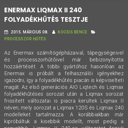
ENERMAX LIQMAX II 240
FOLYADÉKHŰTÉS TESZTJE
2015. MÁRCIUS 08.
KOCSIS BENCE
PROCESSZOR HŰTÉS
Az Enermax számítógépházaival, tápegységeivel
és processzorhűtőivel már bebizonyította
hozzáértését. A többi gyártóhoz hasonlóan az
Enermax is próbált a felhasználói igényekhez
igazodni, így a folyadékhűtés piacán is képviselteti
magát. Az első generációs AIO Liqtech és Liqmax
folyadékhűtéses sorozat után a Liqmax sorozat
frissített változatai is piacra kerültek Liqmax II
néven, mely sorozat a Liqmax 120S és Liqmax 240
modelleket tartalmazza. A korábbiakban már
kipróbáltuk a kisebbik modellt, most pedig a