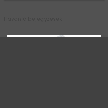
Hasonló bejegyzések:
Alpenföhn Brocken 2 - Mert