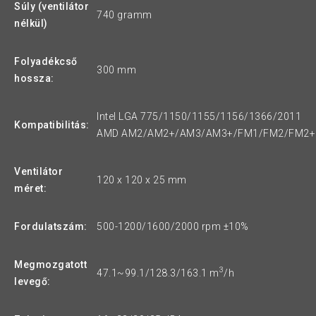
Súly (ventilátor
740 gramm
nélkül)
Folyadékcső
300 mm
hossza:
Intel LGA 775/1150/1155/1156/1366/2011
Kompatibilitás:
AMD AM2/AM2+/AM3/AM3+/FM1/FM2/FM2+
Ventilátor
120 x 120 x 25 mm
méret:
Fordulatszám:
500-1200/1600/2000 rpm ±10%
Megmozgatott
3
47.1~99.1/128.3/163.1 m
/h
levegő: