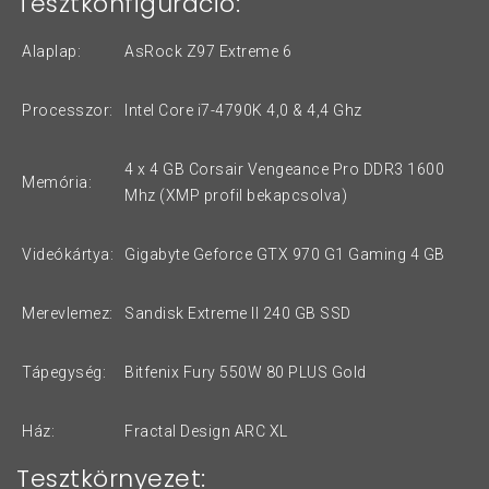
Tesztkonfiguráció:
Alaplap:
AsRock Z97 Extreme 6
Processzor:
Intel Core i7-4790K 4,0 & 4,4 Ghz
4 x 4 GB Corsair Vengeance Pro DDR3 1600
Memória:
Mhz (XMP profil bekapcsolva)
Videókártya:
Gigabyte Geforce GTX 970 G1 Gaming 4 GB
Merevlemez:
Sandisk Extreme II 240 GB SSD
Tápegység:
Bitfenix Fury 550W 80 PLUS Gold
Ház:
Fractal Design ARC XL
Tesztkörnyezet: