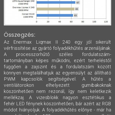
Összegzés:
Az Enermax Liqmax II 240 egy jól sikerült
vérfrissítése az gyártó folyadékhűtés arzenáljának.
A processzorhűtő széles fordulatszám-
tartományban képes működni, ezért terheléstől
függően a zajszint és a fordulatszám között
könnyen megtalálhatjuk az egyensúlyt az állítható
PWM kapcsolók segítségével. A hűtés a
ventilátorokon elhelyezett gumibakoknak
köszönhetően nem rezonál, így nem keletkezik
mellékzaj. A vizesblokk nagyon esztétikus a
fehér LED fénynek köszönhetően, bár azért az RGB
módot hiányoljuk. A folyadékhűtés előnye - már ha