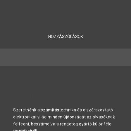
zajtalanul is lehet hűteni
11 éve
| Tovább olvasom
HOZZÁSZÓLÁSOK
RÓLUNK
Szeretnénk a számítástechnika és a szórakoztató
elektronikai világ minden újdonságát az olvasóknak
felfedni, beszámolva a rengeteg gyártó különféle