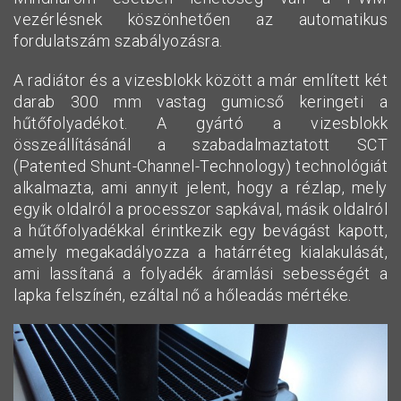
vezérlésnek köszönhetően az automatikus
fordulatszám szabályozásra.
A radiátor és a vizesblokk között a már említett két
darab 300 mm vastag gumicső keringeti a
hűtőfolyadékot. A gyártó a vizesblokk
összeállításánál a szabadalmaztatott SCT
(Patented Shunt-Channel-Technology) technológiát
alkalmazta, ami annyit jelent, hogy a rézlap, mely
egyik oldalról a processzor sapkával, másik oldalról
a hűtőfolyadékkal érintkezik egy bevágást kapott,
amely megakadályozza a határréteg kialakulását,
ami lassítaná a folyadék áramlási sebességét a
lapka felszínén, ezáltal nő a hőleadás mértéke.