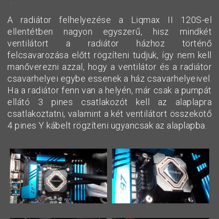
.
A radiátor felhelyezése a Liqmax II 120S-el
ellentétben nagyon egyszerű, hisz mindkét
ventilátort a radiátor házhoz történő
felcsavarozása előtt rögzíteni tudjuk, így nem kell
manőverezni azzal, hogy a ventilátor és a radiátor
csavarhelyei egybe essenek a ház csavarhelyeivel.
Ha a radiátor fenn van a helyén, már csak a pumpát
ellátó 3 pines csatlakozót kell az alaplapra
csatlakoztatni, valamint a két ventilátort összekötő
4 pines Y kábelt rögzíteni ugyancsak az alaplapba.