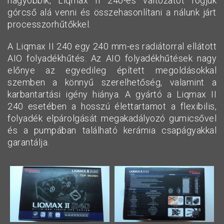
nagyobbik, Liqmax II 240-es változatot fogjuk
górcső alá venni és összehasonlítani a nálunk járt
processzorhűtőkkel.
A Liqmax II 240 egy 240 mm-es radiátorral ellátott
AIO folyadékhűtés. Az AIO folyadékhűtések nagy
előnye az egyedileg épített megoldásokkal
szemben a könnyű szerelhetőség, valamint a
karbantartási igény hiánya. A gyártó a Liqmax II
240 esetében a hosszú élettartamot a flexibilis,
folyadék elpárolgását megakadályozó gumicsővel
és a pumpában található kerámia csapágyakkal
garantálja.