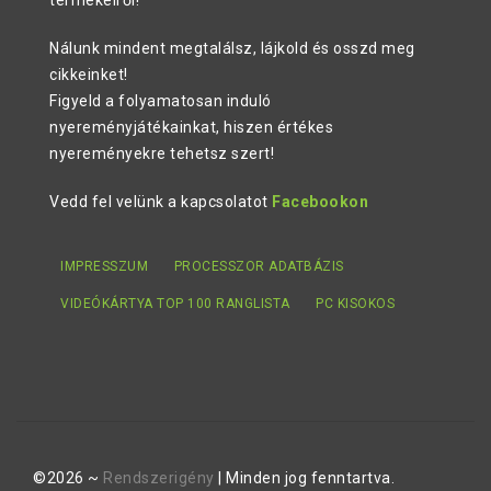
termékeiről!
Nálunk mindent megtalálsz, lájkold és osszd meg
cikkeinket!
Figyeld a folyamatosan induló
nyereményjátékainkat, hiszen értékes
nyereményekre tehetsz szert!
Vedd fel velünk a kapcsolatot
Facebookon
IMPRESSZUM
PROCESSZOR ADATBÁZIS
VIDEÓKÁRTYA TOP 100 RANGLISTA
PC KISOKOS
©2026 ~
Rendszerigény
| Minden jog fenntartva.