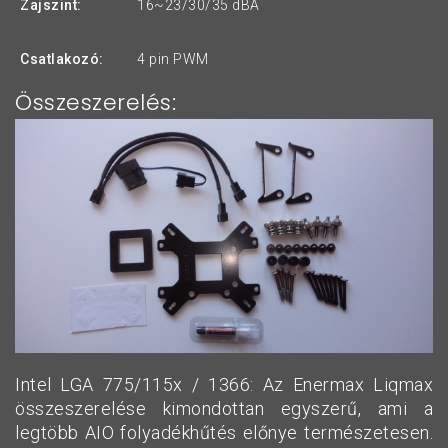
Zajszint:
16~23/30/35 dBA
Csatlakozó:
4 pin PWM
Összeszerelés:
Intel LGA 775/115x / 1366: Az Enermax Liqmax
összeszerelése kimondottan egyszerű, ami a
legtöbb AIO folyadékhűtés előnye természetesen.