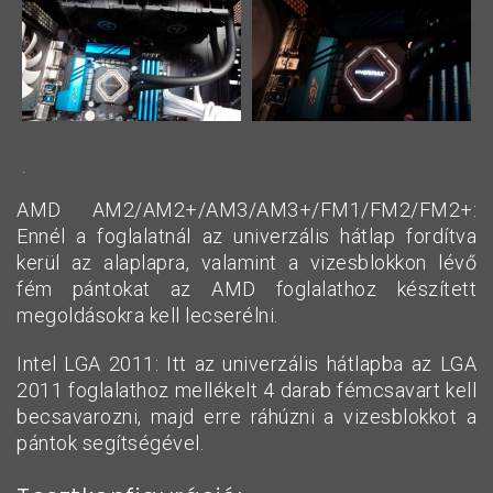
.
AMD AM2/AM2+/AM3/AM3+/FM1/FM2/FM2+:
Ennél a foglalatnál az univerzális hátlap fordítva
kerül az alaplapra, valamint a vizesblokkon lévő
fém pántokat az AMD foglalathoz készített
megoldásokra kell lecserélni.
Intel LGA 2011: Itt az univerzális hátlapba az LGA
2011 foglalathoz mellékelt 4 darab fémcsavart kell
becsavarozni, majd erre ráhúzni a vizesblokkot a
pántok segítségével.