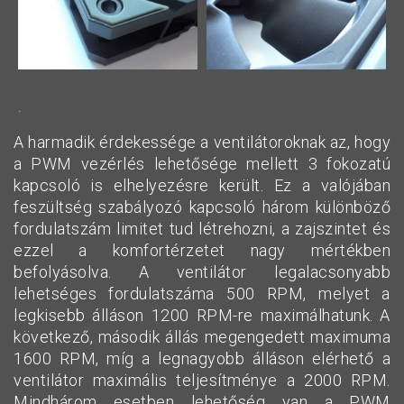
.
A harmadik érdekessége a ventilátoroknak az, hogy
a PWM vezérlés lehetősége mellett 3 fokozatú
kapcsoló is elhelyezésre került. Ez a valójában
feszültség szabályozó kapcsoló három különböző
fordulatszám limitet tud létrehozni, a zajszintet és
ezzel a komfortérzetet nagy mértékben
befolyásolva. A ventilátor legalacsonyabb
lehetséges fordulatszáma 500 RPM, melyet a
legkisebb álláson 1200 RPM-re maximálhatunk. A
következő, második állás megengedett maximuma
1600 RPM, míg a legnagyobb álláson elérhető a
ventilátor maximális teljesítménye a 2000 RPM.
Mindhárom esetben lehetőség van a PWM