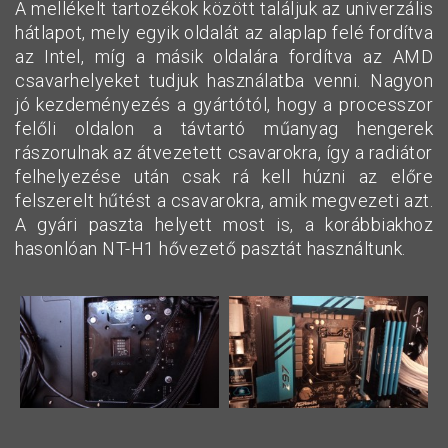
A mellékelt tartozékok között találjuk az univerzális
hátlapot, mely egyik oldalát az alaplap felé fordítva
az Intel, míg a másik oldalára fordítva az AMD
csavarhelyeket tudjuk használatba venni. Nagyon
jó kezdeményezés a gyártótól, hogy a processzor
felőli oldalon a távtartó műanyag hengerek
rászorulnak az átvezetett csavarokra, így a radiátor
felhelyezése után csak rá kell húzni az előre
felszerelt hűtést a csavarokra, amik megvezeti azt.
A gyári paszta helyett most is, a korábbiakhoz
hasonlóan NT-H1 hővezető pasztát használtunk.