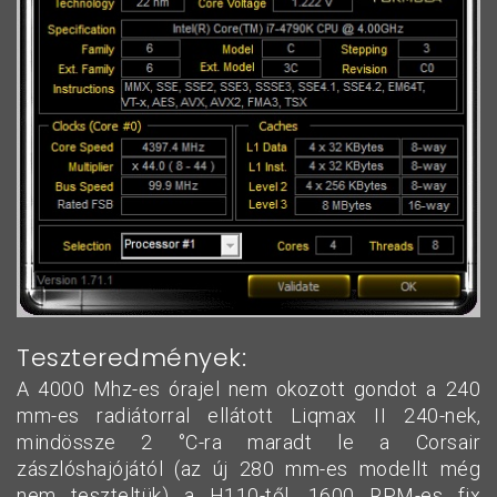
Teszteredmények:
A 4000 Mhz-es órajel nem okozott gondot a 240
mm-es radiátorral ellátott Liqmax II 240-nek,
mindössze 2 °C-ra maradt le a Corsair
zászlóshajójától (az új 280 mm-es modellt még
nem teszteltük) a H110-től. 1600 RPM-es fix