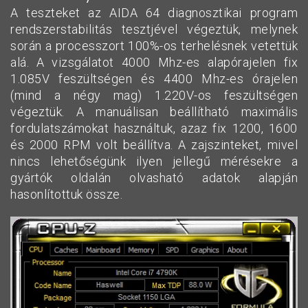
A teszteket az AIDA 64 diagnosztikai program
rendszerstabilitás tesztjével végeztük, melynek
során a processzort 100%-os terhelésnek vetettük
alá. A vizsgálatot 4000 Mhz-es alapórajelen fix
1.085V feszültségen és 4400 Mhz-es órajelen
(mind a négy mag) 1.220V-os feszültségen
végeztük. A manuálisan beállítható maximális
fordulatszámokat használtuk, azaz fix 1200, 1600
és 2000 RPM volt beállítva. A zajszinteket, mivel
nincs lehetőségünk ilyen jellegű mérésekre a
gyártók oldalán olvasható adatok alapján
hasonlítottuk össze.