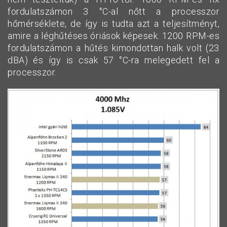
fordulatszámon 3 °C-al nőtt a processzor
hőmérséklete, de így is tudta azt a teljesítményt,
amire a léghűtéses óriások képesek. 1200 RPM-es
fordulatszámon a hűtés kimondottan halk volt (23
dBA) és így is csak 57 °C-ra melegedett fel a
processzor.