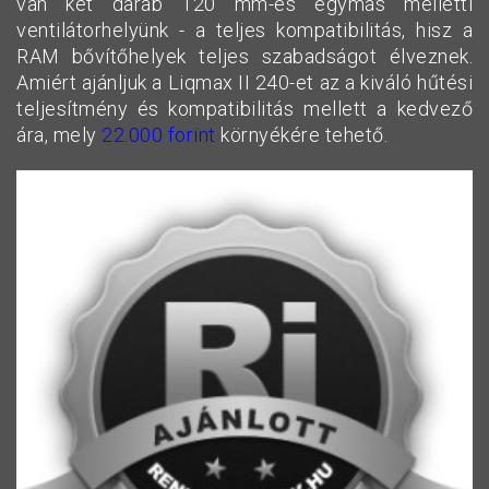
van két darab 120 mm-es egymás melletti
ventilátorhelyünk - a teljes kompatibilitás, hisz a
RAM bővítőhelyek teljes szabadságot élveznek.
Amiért ajánljuk a Liqmax II 240-et az a kiváló hűtési
teljesítmény és kompatibilitás mellett a kedvező
ára, mely
22.000 forint
környékére tehető.