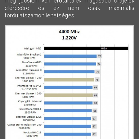
még jócskán van erőtartalék magasabb órajelek
elérésére és ez nem csak maximális
fordulatszámon lehetséges.