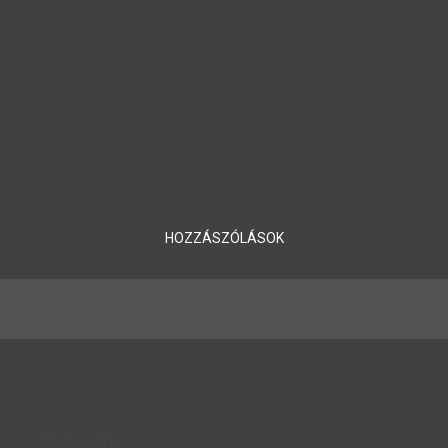
FIFA 20 Ultimate Team:
Milyen csapatot rakjunk
össze a LA LIGA-ból?
6 éve
| Tovább olvasom
HOZZÁSZÓLÁSOK
RÓLUNK