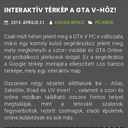
INTERAKTÍV TÉRKÉP A GTA V-HÖZ!
2015. ÁPRILIS 21.
KOCSIS BENCE
PC HÍREK
Csak múlt héten jelent meg a GTA V PC-s változata,
máris egy komoly külső segédeszköz jelent meg,
mely megkönnyíti a sztori móddal és GTA Online-
nal próbálkozó játékosok dolgát. Ez a segédezköz
a Google térkép mintájára elkészített Los Santos
térképe, mely egy interaktív map.
Összesen négy nézetet állíthatunk be - Atlas,
Satellite, Road és UV Invert - , valamint a szori és
online módban található összes fontos helyet
megtaláljuk, mint a tetováló szalonok,
fegyverboltok, rejtett csomagok, eladó épületek,
online küldetések és sok más.