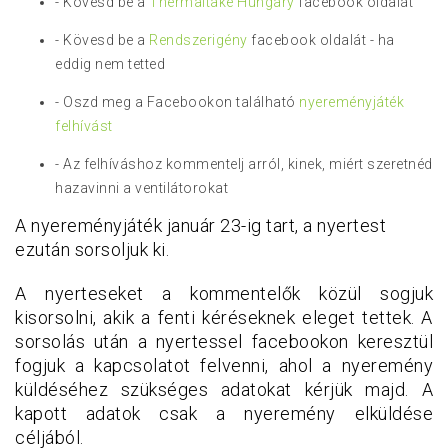
- Kövesd be a
Thermaltake Hungary
facebook oldalát
- Kövesd be a
Rendszerigény
facebook oldalát - ha
eddig nem tetted
- Oszd meg a Facebookon található
nyereményjáték
felhívást
- Az felhíváshoz kommentelj arról, kinek, miért szeretnéd
hazavinni a ventilátorokat
A nyereményjáték január 23-ig tart, a nyertest
ezután sorsoljuk ki.
A nyerteseket a kommentelők közül sogjuk
kisorsolni, akik a fenti kéréseknek eleget tettek. A
sorsolás után a nyertessel facebookon keresztül
fogjuk a kapcsolatot felvenni, ahol a nyeremény
küldéséhez szükséges adatokat kérjük majd. A
kapott adatok csak a nyeremény elküldése
céljából.