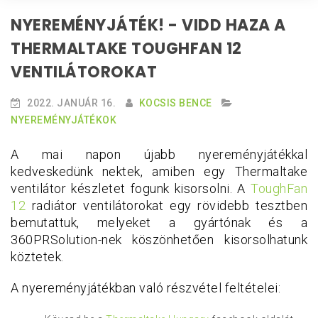
NYEREMÉNYJÁTÉK! - VIDD HAZA A
THERMALTAKE TOUGHFAN 12
VENTILÁTOROKAT
2022. JANUÁR 16.
KOCSIS BENCE
NYEREMÉNYJÁTÉKOK
A mai napon újabb nyereményjátékkal
kedveskedünk nektek, amiben egy Thermaltake
ventilátor készletet fogunk kisorsolni. A
ToughFan
12
radiátor ventilátorokat egy rövidebb tesztben
bemutattuk, melyeket a gyártónak és a
360PRSolution-nek köszönhetően kisorsolhatunk
köztetek.
A nyereményjátékban való részvétel feltételei: