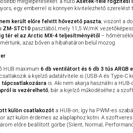
nösebb meglepetéseket: a hűtő
Asetek-féle rögzítési 
yors, egy emberrel is könnyen kivitelezhető szerelést 
nem került előre felvitt hővezető paszta
, viszont a d
 a
ZM-STC10
pasztából, mely 11,5 W/mK vezetőképes
ig tér el az Arctic MX-4 teljesítményétől
– hőmérsékl
 mértünk, azaz bőven a hibahatáron belül mozog.
ver
rlő HUB maximum
6 db ventilátort és 6 db 3 tűs ARGB 
csatlakozik a kijelző adatátvitele is (USB-A és Type-C k
 tápcsatlakozásra
is. Aki nem akarja használni a HUB-ot
apról is vezérelhető
, bár a kijelző működéséhez a szoft
tt külön csatlakozót
a HUB-on, így ha PWM-es szabá
or azt külön érdemes az alaplaphoz kötni. A szoftveres 
árom előre beállított görbe (Silent, Normal, Performan
.