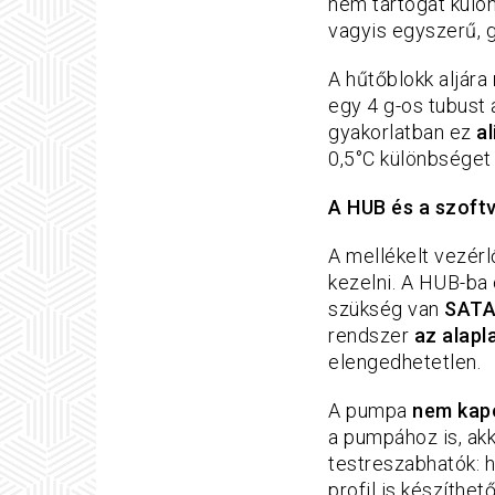
nem tartogat külö
vagyis egyszerű, g
A hűtőblokk aljára
egy 4 g-os tubust
gyakorlatban ez
al
0,5°C különbséget
A HUB
és a szoft
A mellékelt vezé
kezelni. A HUB-ba 
szükség van
SATA
rendszer
az alapl
elengedhetetlen.
A pumpa
nem kapo
a pumpához is, akk
testreszabhatók: h
profil is készíthető