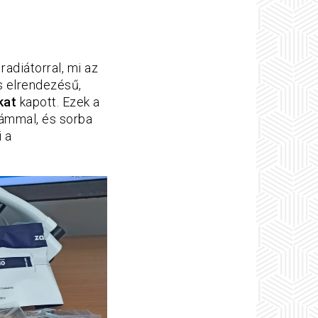
adiátorral, mi az
us elrendezésű,
kat
kapott. Ezek a
ámmal, és sorba
 a