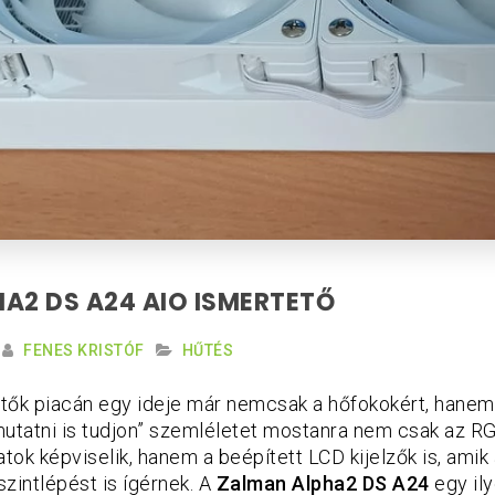
A2 DS A24 AIO ISMERTETŐ
FENES KRISTÓF
HŰTÉS
űtők piacán egy ideje már nemcsak a hőfokokért, hanem 
„mutatni is tudjon” szemléletet mostanra nem csak az R
atok képviselik, hanem a beépített LCD kijelzők is, amik 
szintlépést is ígérnek. A
Zalman Alpha2 DS A24
egy il