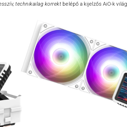
esszív, technikailag korrekt
belépő a kijelzős AiO-k vilá