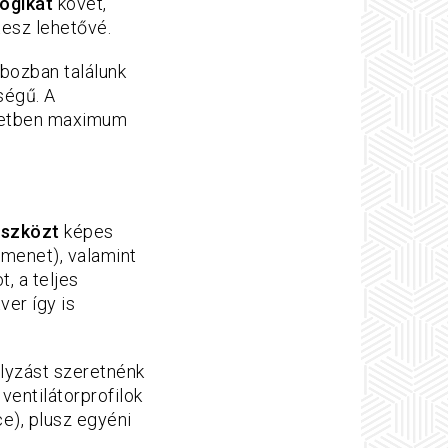
logikát
követ,
tesz lehetővé.
obozban találunk
ségű. A
etben maximum
eszközt
képes
imenet), valamint
, a teljes
ver így is
lyzást szeretnénk
ventilátorprofilok
ce), plusz egyéni