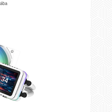
gába.