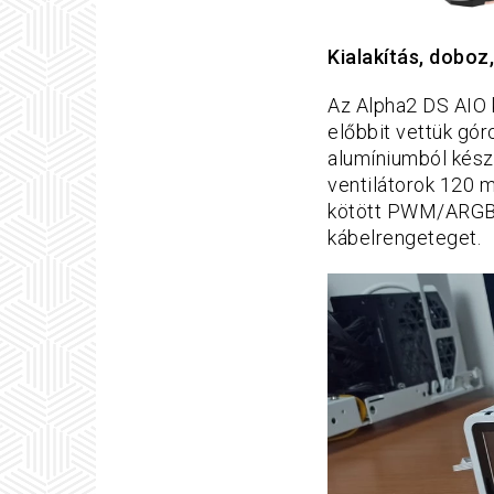
Kialak
ít
ás, doboz
Az Alpha2 DS AIO 
előbbit vettük gór
alumíniumból készü
ventilátorok 120 
kötött PWM/ARGB k
kábelrengeteget.