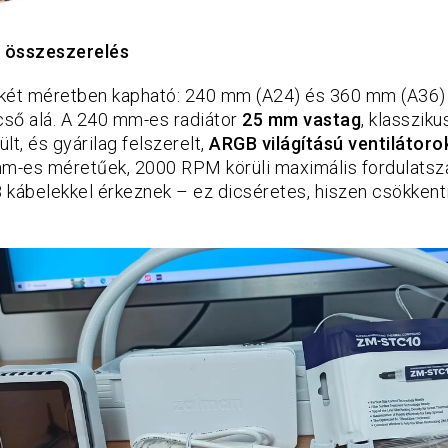
,
összeszerel
és
két méretben kapható: 240 mm (A24) és 360 mm (A36) r
cső alá. A 240 mm-es radiátor
25 mm vastag
, klasszik
lt, és gyárilag felszerelt,
ARGB világítású ventilátoro
mm-es méretűek, 2000 RPM körüli maximális fordulatsz
ábelekkel érkeznek – ez dicséretes, hiszen csökkenti