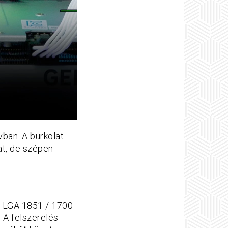
vban. A burkolat
at, de szépen
on LGA 1851 / 1700
 A felszerelés