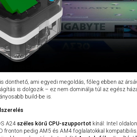
ag is dönthető, ami egyedi megoldás, főleg ebben az ársá
ilágítás is dolgozik – ez nem dominálja túl az egész ház
ányosabb build-be is.
elszerel
és
DS A24
széles körű CPU-szupportot
kínál: Intel oldal
D fronton pedig AM5 és AM4 foglalatokkal kompatibilis.