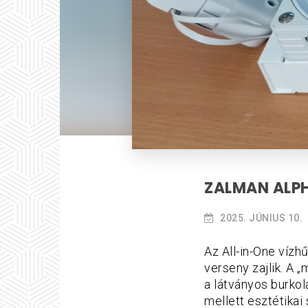
ZALMAN ALPH
2025. JÚNIUS 10.
Az All-in-One vízh
verseny zajlik. A 
a látványos burkol
mellett esztétikai 