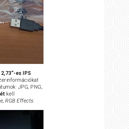
y
2,73”-es IPS
zerinformációkat
átumok: JPG, PNG,
ét
kell
le, RGB Effects
.