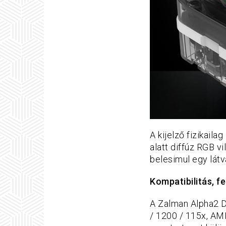
A kijelző fizikail
alatt diffúz RGB v
belesimul egy látv
Kompatibilit
ás, f
A Zalman Alpha2 
/ 1200 / 115x, AM