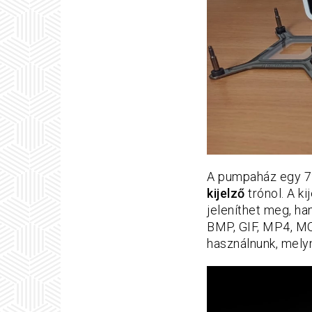
A pumpaház egy 72
kijelző
trónol. A ki
jeleníthet meg, h
BMP, GIF, MP4, MO
használnunk, melyn