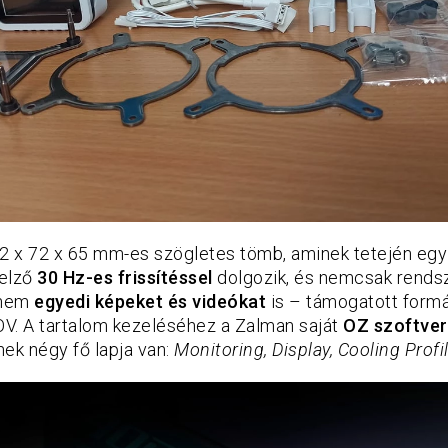
 x 72 x 65 mm-es szögletes tömb, aminek tetején eg
jelző
30 Hz-es frissítéssel
dolgozik, és nemcsak rends
anem
egyedi képeket és videókat
is – támogatott form
V. A tartalom kezeléséhez a Zalman saját
OZ szoftver
ek négy fő lapja van:
Monitoring, Display, Cooling Profi