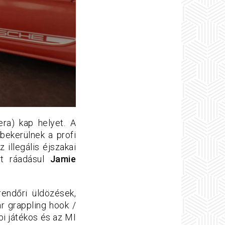
era) kap helyet. A
bekerülnek a profi
 illegális éjszakai
rt ráadásul
Jamie
rendőri üldözések,
r grappling hook /
i játékos és az MI