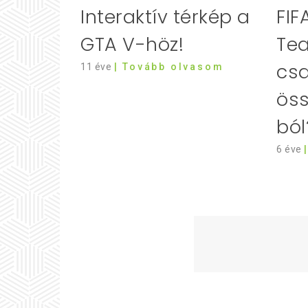
Interaktív térkép a
FIF
GTA V-höz!
Tea
csa
11 éve
| Tovább olvasom
öss
ból
6 éve