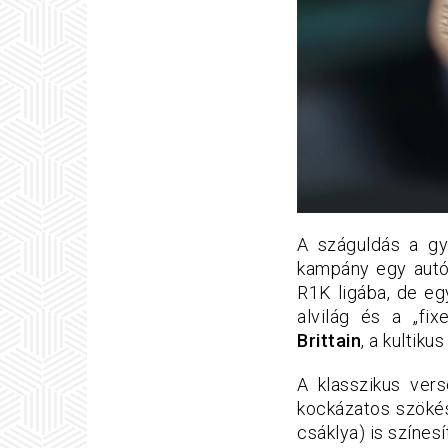
A száguldás a g
kampány egy autóv
R1K ligába, de egy
alvilág és a „fi
Brittain
, a kultikus
A klasszikus vers
kockázatos szökés
csáklya) is színes