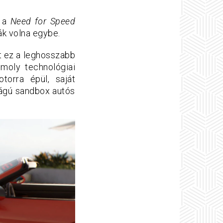
, a
Need for Speed
ák volna egybe.
nt ez a leghosszabb
omoly technológiai
orra épül, saját
világú sandbox autós