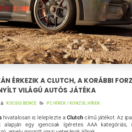
ÁN ÉRKEZIK A CLUTCH, A KORÁBBI FOR
NYÍLT VILÁGÚ AUTÓS JÁTÉKA
KOCSIS BENCE
PC HÍREK
/
KONZOL HÍREK
s
hivatalosan is leleplezte a
Clutch
című játékot. Az ipa
k alapján egy igencsak ígéretes AAA kategóriás, n
szó, amely mögött igazi veteránok állnak.