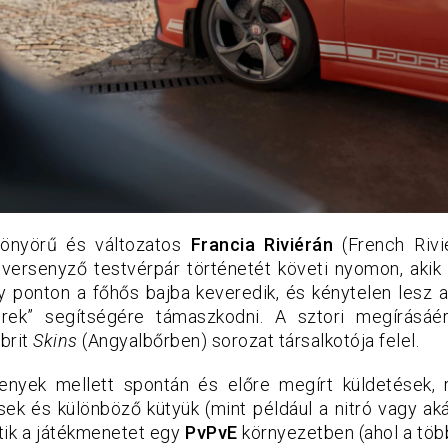
yönyörű és változatos
Francia Riviérán
(French Rivi
ersenyző testvérpár történetét követi nyomon, akik 
 ponton a főhős bajba keveredik, és kénytelen lesz az
xerek” segítségére támaszkodni. A sztori megírásáé
 brit
Skins
(Angyalbőrben) sorozat társalkotója felel.
enyek mellett spontán és előre megírt küldetések, 
ek és különböző kütyük (mint például a nitró vagy aká
ítik a játékmenetet egy
PvPvE
környezetben (ahol a több