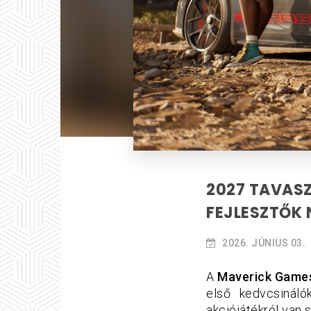
2027 TAVASZ
FEJLESZTŐK 
2026. JÚNIUS 03.
A
Maverick Game
első kedvcsináló
akciójátékról van 