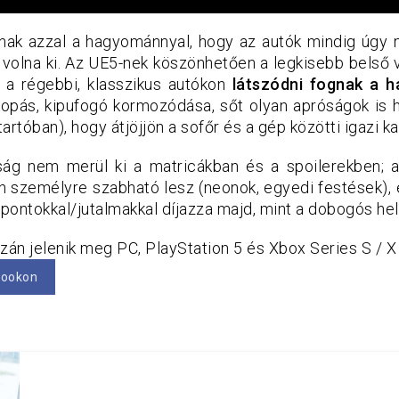
anak azzal a hagyománnyal, hogy az autók mindig úgy n
k volna ki. Az UE5-nek köszönhetően a legkisebb belső 
 a régebbi, klasszikus autókon
látszódni fognak a h
pás, kipufogó kormozódása, sőt olyan apróságok is h
artóban), hogy átjöjjön a sofőr és a gép közötti igazi k
ág nem merül ki a matricákban és a spoilerekben; a
n személyre szabható lesz (neonok, egyedi festések), é
 pontokkal/jutalmakkal díjazza majd, mint a dobogós he
zán jelenik meg PC, PlayStation 5 és Xbox Series S / X
bookon