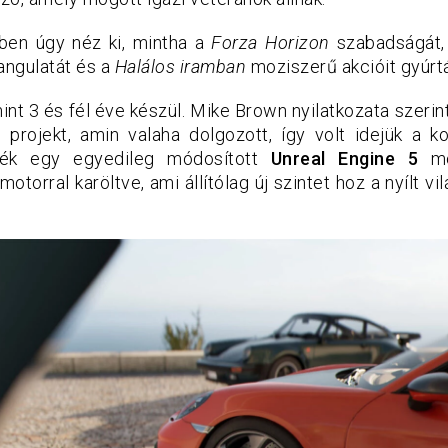
ben úgy néz ki, mintha a
Forza Horizon
szabadságát
hangulatát és a
Halálos iramban
moziszerű akcióit gyúrt
int 3 és fél éve készül. Mike Brown nyilatkozata szeri
sú projekt, amin valaha dolgozott, így volt idejük a k
áték egy egyedileg módosított
Unreal Engine 5
mot
 motorral karöltve, ami állítólag új szintet hoz a nyílt 