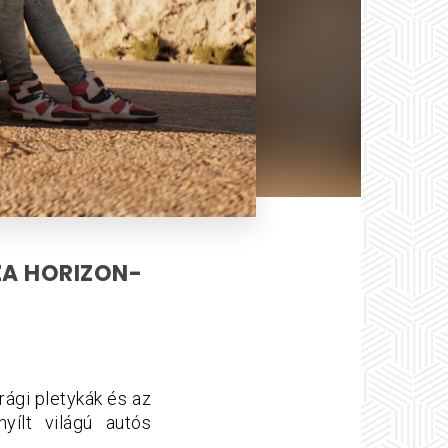
ZA HORIZON-
rági pletykák és az
yílt világú autós