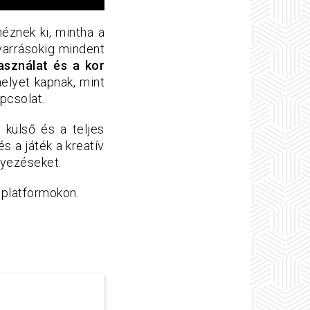
éznek ki, mintha a
varrásokig mindent
asználat és a kor
elyet kapnak, mint
apcsolat.
 külső és a teljes
s a játék a kreatív
lyezéseket.
 platformokon.