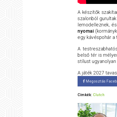
A készítők szakít
szalonból gurulta
lemodelleznek, és
nyomai
(kormányko
egy kávéspohár a t
A testreszabhatós
belső tér is mélye
stílust ugyanolyan
A játék 2027 tavas
Megosztás Face
Címkék:
Clutch