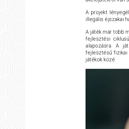
A projekt lényegé
illegális éjszakai 
A játék már több m
fejlesztési ciklu
alapozásra. A j
fejlesztésű fizikai
játékok közé.