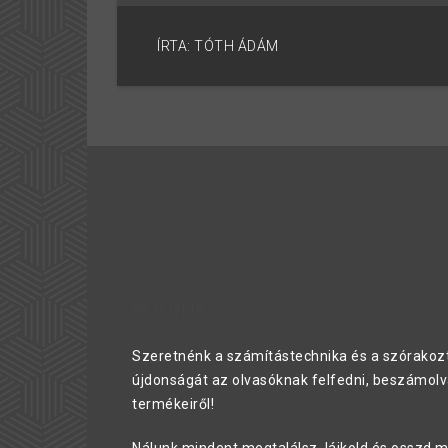
ÍRTA: TÓTH ÁDÁM
RÓLUNK
Szeretnénk a számítástechnika és a szórakozt
újdonságát az olvasóknak felfedni, beszámolv
termékeiről!
Nálunk mindent megtalálsz, lájkold és osszd m