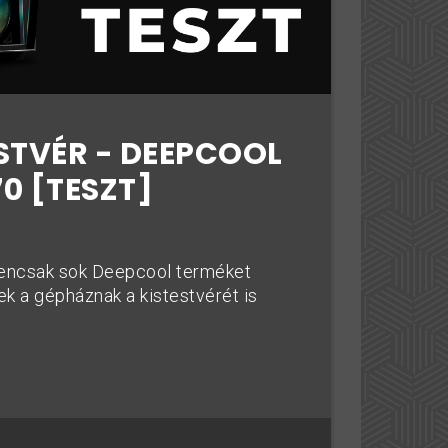
STVÉR - DEEPCOOL
0 [TESZT]
gencsak sok Deepcool terméket
ek a gépháznak a kistestvérét is