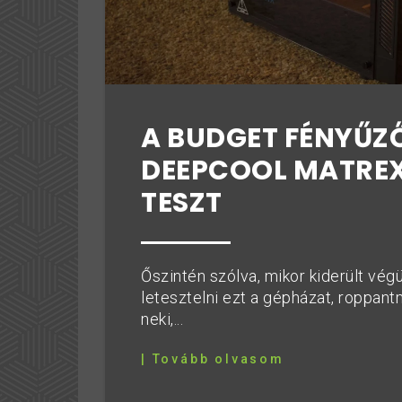
A BUDGET FÉNYŰZŐ
DEEPCOOL MATREX
TESZT
Őszintén szólva, mikor kiderült vég
letesztelni ezt a gépházat, roppa
neki,...
| Tovább olvasom