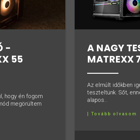
 -
A NAGY TE
X 55
MATREXX 7
Az elmúlt időkben i
teszteltünk. Sőt, enn
ül, hogy én fogom
alapos...
ntmód megörültem
| Tovább olvasom