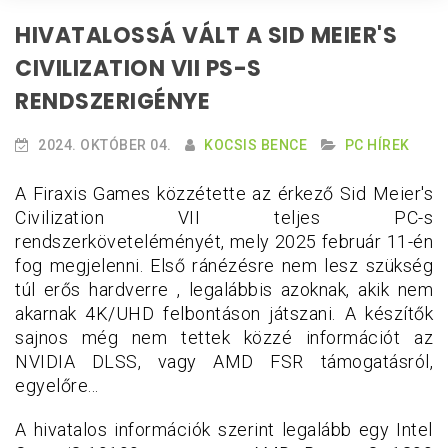
HIVATALOSSÁ VÁLT A SID MEIER'S
CIVILIZATION VII PS-S
RENDSZERIGÉNYE
2024. OKTÓBER 04.
KOCSIS BENCE
PC HÍREK
A Firaxis Games közzétette az érkező Sid Meier's
Civilization VII teljes PC-s
rendszerköveteléményét, mely 2025 február 11-én
fog megjelenni. Első ránézésre nem lesz szükség
túl erős hardverre , legalábbis azoknak, akik nem
akarnak 4K/UHD felbontáson játszani. A készítők
sajnos még nem tettek közzé információt az
NVIDIA DLSS, vagy AMD FSR támogatásról,
egyelőre...
A hivatalos információk szerint legalább egy Intel