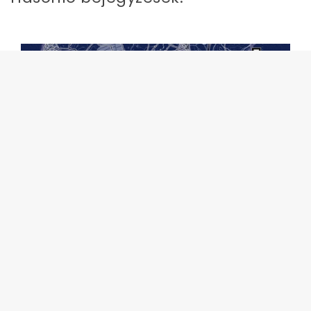
Interaktív térkép a GTA V-
höz!
11 éve
| Tovább olvasom