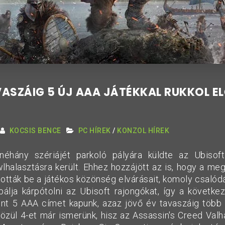
ASZÁIG 5 ÚJ AAA JÁTÉKKAL RUKKOL EL
KOCSIS BENCE
PC HÍREK
/
KONZOL HÍREK
néhány szériájét parkoló pályára küldte az Ubisof
lhalasztásra került. Ehhez hozzájött az is, hogy a meg
ották be a játékos közönség elvárásait, komoly csalód
bálja kárpótolni az Ubisoft rajongókat, így a követk
t 5 AAA címet kapunk, azaz jövő év tavaszáig több v
közül 4-et már ismerünk, hisz az Assassin's Creed Valh