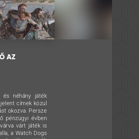
Ő AZ
t és néhány játék
jelent címek közül
ást okozva. Persze
ező pénzügyi évben
árva várt játék is
alla, a Watch Dogs