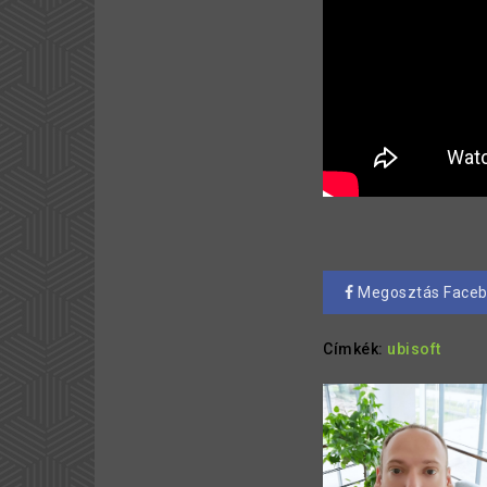
Megosztás Face
Címkék:
ubisoft