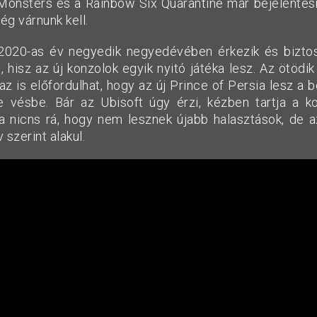
Monsters és a Rainbow Six Quarantine már bejelentésre
g várnunk kell.
2020-as év negyedik negyedévében érkezik és biztos
a, hisz az új konzolok egyik nyitó játéka lesz. Az ötödi
 az is előfordulhat, hogy az új Prince of Persia lesz a
 vésbe. Bár az Ubisoft úgy érzi, kézben tartja a ko
ia nicns rá, hogy nem lesznek újabb halasztások, de a
 szerint alakul.