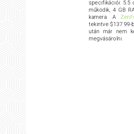
specifikációi: 5.
működik, 4 GB RA
kamera. A
ZenF
tekintve $137.99-b
után már nem ke
megvásárolni.