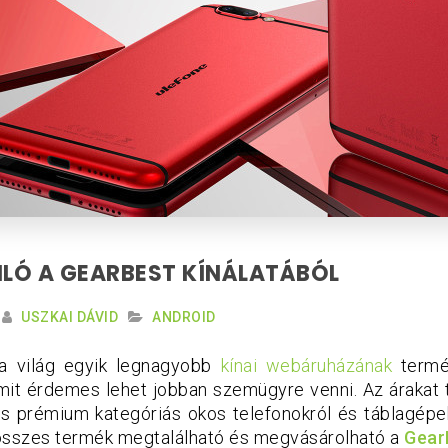
LÓ A GEARBEST KÍNÁLATÁBÓL
USZKAI DÁVID
ANDROID
a világ egyik legnagyobb
kínai webáruházának
termé
mit érdemes lehet jobban szemügyre venni. Az árakat 
és prémium kategóriás okos telefonokról és táblagépe
összes termék megtalálható és megvásárolható a
Gear