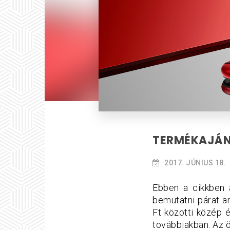
TERMÉKAJÁN
2017. JÚNIUS 18.
Ebben a cikkben 
bemutatni párat a
Ft közötti közép 
továbbiakban. Az 