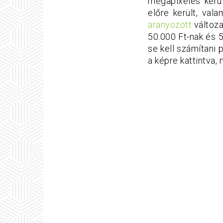
megapixeles kerül
előre került, val
aranyozott
változ
50.000 Ft-nak és 5
se kell számítani 
a képre kattintva, 