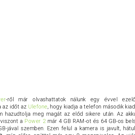
er
-ről már olvashattatok nálunk egy évvel ezelő
a az időt az
Ulefone
, hogy kiadja a telefon második kia
m hazudtolja meg magát az előd sikere után. Az akk
 viszont a
Power 2
már 4 GB RAM-ot és 64 GB-os belső
B-jával szemben. Ezen felül a kamera is javult, hátu