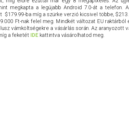
t, míg előre ezúttal már egy 8 megapixeles. Az ujj
amint megkapta a legújabb Android 7.0-át a telefon. A
at
$179.99-ba míg a szürke verzió kicsivel többe, $213.
9.000 Ft-nak felel meg. Mindkét változat EU raktárból 
plusz vámköltségekre a vásárlás során. Az aranyozott 
míg a feketét
IDE
kattintva vásárolhatod meg.