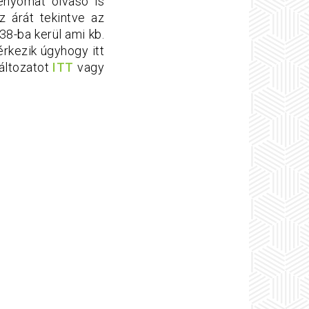
lenyomat olvasó is
z árát tekintve az
38-ba kerül ami kb.
érkezik úgyhogy itt
változatot
ITT
vagy