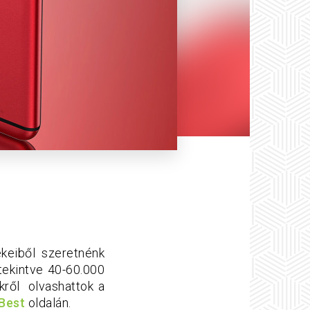
keiből szeretnénk
tekintve 40-60.000
kről olvashattok a
Best
oldalán.