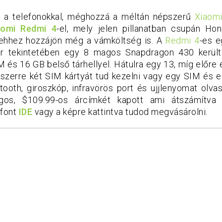
át a telefonokkal, méghozzá a méltán népszerű
Xiaom
aomi Redmi 4
-el, mely jelen pillanatban csupán Hon
 ehhez hozzájön még a vámköltség is. A
Redmi 4
-es e
or tekintetében egy 8 magos Snapdragon 430 kerül
 és 16 GB belső tárhellyel. Hátulra egy 13, míg előre
yszerre két SIM kártyát tud kezelni vagy egy SIM és e
ooth, giroszkóp, infravörös port és ujjlenyomat olvas
ágos, $109.99-os árcímkét kapott ami átszámítva
efont
IDE
vagy a képre kattintva tudod megvásárolni.