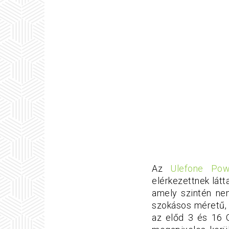
Az
Ulefone Pow
elérkezettnek látt
amely szintén ne
szokásos méretű,
az előd 3 és 16 G