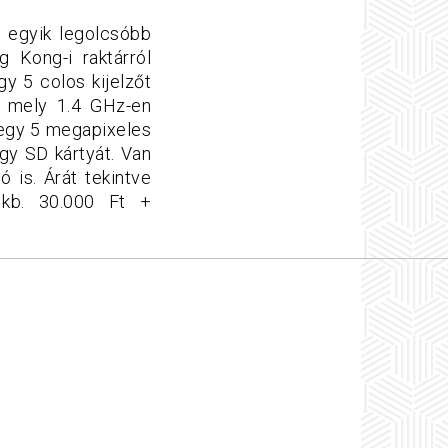
i
egyik legolcsóbb
g Kong-i raktárról
gy 5 colos kijelzőt
t mely 1.4 GHz-en
 egy 5 megapixeles
gy SD kártyát. Van
ó is. Árát tekintve
 kb. 30.000 Ft +