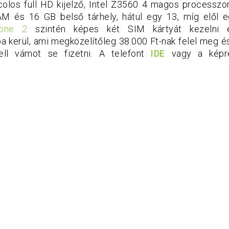
5 colos full HD kijelző, Intel Z3560 4 magos processzo
M és 16 GB belső tárhely, hátul egy 13, míg elől 
one 2
szintén képes két SIM kártyát kezelni e
a kerül, ami megközelítőleg 38.000 Ft-nak felel meg és
ll vámot se fizetni. A telefont
IDE
vagy a képre