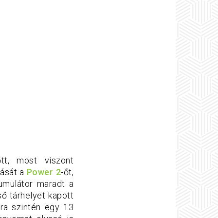
tt, most viszont
dását a
Power 2
-őt,
umulátor maradt a
 tárhelyet kapott
lra szintén egy 13