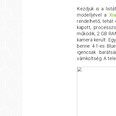
Kezdjük is a list
modelljével a
Xi
rendelhető, tehát
kapott, processz
működik, 2 GB RAM
kamera került. Eg
benne 4.1-es Bluet
igencsak baráts
vámköltség. A tel